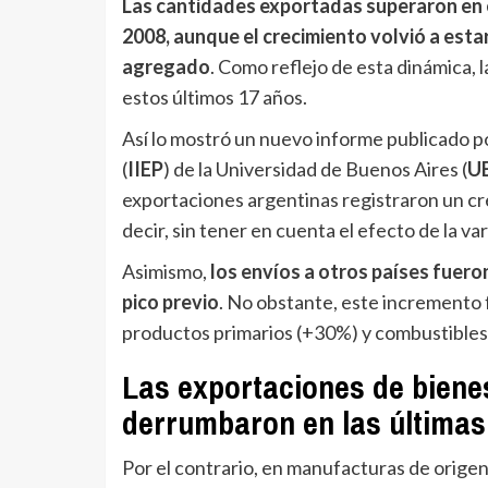
Las cantidades exportadas superaron en el
2008, aunque el crecimiento volvió a est
agregado
. Como reflejo de esta dinámica, 
estos últimos 17 años.
Así lo mostró un nuevo informe publicado por
(
IIEP
) de la Universidad de Buenos Aires (
U
exportaciones argentinas registraron un cr
decir, sin tener en cuenta el efecto de la va
Asimismo,
los envíos a otros países fueron
pico previo
. No obstante, este incremento 
productos primarios (+30%) y combustibles
Las exportaciones de biene
derrumbaron en las última
Por el contrario, en manufacturas de orig