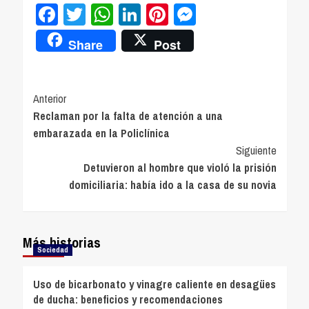
Facebook
Twitter
WhatsApp
LinkedIn
Pinterest
Messenger
Share
Post
Navegación
Anterior
Reclaman por la falta de atención a una
de
embarazada en la Policlínica
entradas
Siguiente
Detuvieron al hombre que violó la prisión
domiciliaria: había ido a la casa de su novia
Más historias
Sociedad
Uso de bicarbonato y vinagre caliente en desagües
de ducha: beneficios y recomendaciones