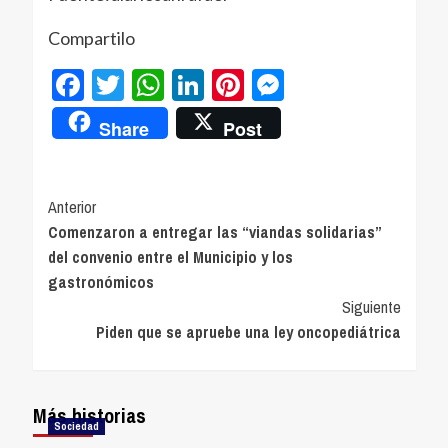
Compartilo
Facebook
Twitter
WhatsApp
LinkedIn
Pinterest
Messenger
Share
Post
Navegación
Anterior
Comenzaron a entregar las “viandas solidarias”
de
del convenio entre el Municipio y los
entradas
gastronómicos
Siguiente
Piden que se apruebe una ley oncopediátrica
Más historias
Sociedad