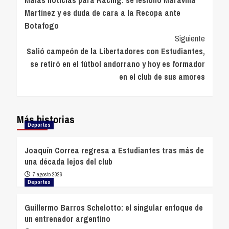
de
Martínez y es duda de cara a la Recopa ante
entradas
Botafogo
Siguiente
Salió campeón de la Libertadores con Estudiantes,
se retiró en el fútbol andorrano y hoy es formador
en el club de sus amores
Más historias
Deportes
Joaquín Correa regresa a Estudiantes tras más de
una década lejos del club
7 agosto 2026
Deportes
Guillermo Barros Schelotto: el singular enfoque de
un entrenador argentino