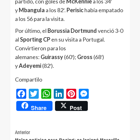
partido, con goles de
McKennie
a los 34′
y
Mbangula
a los 82′.
Perisic
había empatado
a los 56 para la visita.
Por último, el
Borussia Dortmund
venció 3-0
al
Sporting CP
en su visita a Portugal.
Convirtieron para los
alemanes:
Guirassy
(60′);
Gross
(68′)
y
Adeyemi
(82′).
Compartilo
Facebook
Twitter
WhatsApp
LinkedIn
Pinterest
Messenger
Share
Post
Navegación
Anterior
Malas noticias para Racing: se lesionó Maravilla