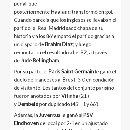
penal, que
posteriormente
Haaland
transformó en gol.
Cuando parecía que los ingleses se llevaban el
partido, el Real Madrid sacó chapa de su
historia y a los 86′ empató el partido gracias a
un disparo de
Brahim Díaz
; y luego
remontaron el resultado a los 92′, a través
de
Jude Bellingham
.
Por su parte, el
Paris Saint Germain
le ganó el
duelo de franceses al
Brest
, 3-0 en condición
de visitante. Los tantos del conjunto parisino
fueron anotados por
Vitinha
(21′)
y
Dembelé
por duplicado (45’+1 y 66′).
Además, la
Juventus
le ganó al
PSV
Eindhoven
de local por 2-1 en un ajustado