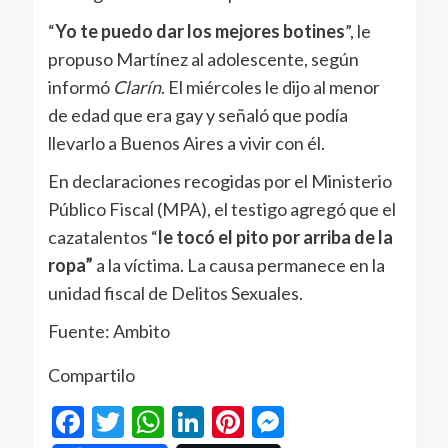
“
Yo te puedo dar los mejores botines
”, le
propuso Martínez al adolescente, según
informó
Clarín
. El miércoles le dijo al menor
de edad que era gay y señaló que podía
llevarlo a Buenos Aires a vivir con él.
En declaraciones recogidas por el Ministerio
Público Fiscal (MPA), el testigo agregó que el
cazatalentos “
le tocó el pito por arriba de la
ropa”
a la víctima. La causa permanece en la
unidad fiscal de Delitos Sexuales.
Fuente: Ambito
Compartilo
Facebook
Twitter
WhatsApp
LinkedIn
Pinterest
Messenger