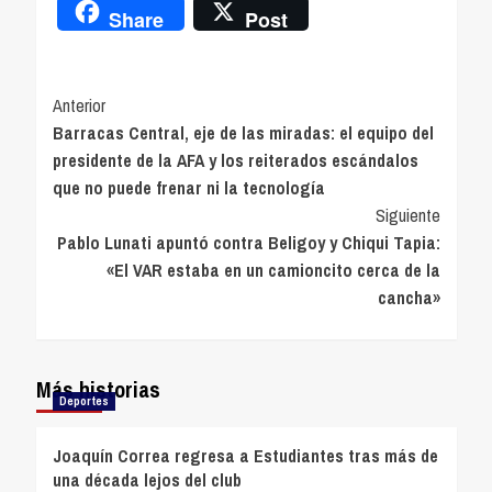
Share
Post
Navegación
Anterior
Barracas Central, eje de las miradas: el equipo del
de
presidente de la AFA y los reiterados escándalos
entradas
que no puede frenar ni la tecnología
Siguiente
Pablo Lunati apuntó contra Beligoy y Chiqui Tapia:
«El VAR estaba en un camioncito cerca de la
cancha»
Más historias
Deportes
Joaquín Correa regresa a Estudiantes tras más de
una década lejos del club