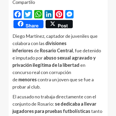
Compartilo
Facebook
Twitter
WhatsApp
LinkedIn
Pinterest
Messenger
Share
Post
Diego Martínez, captador de juveniles que
colabora con las
divisiones
inferiores
de
Rosario Central
, fue detenido
e imputado por
abuso sexual agravado y
privación ilegítima de la libertad
en
concurso real con corrupción
de
menores
contra un joven que se fue a
probar al club.
El acusado no trabaja directamente con el
conjunto de Rosario:
se dedicaba a llevar
jugadores para pruebas futbolísticas
tanto