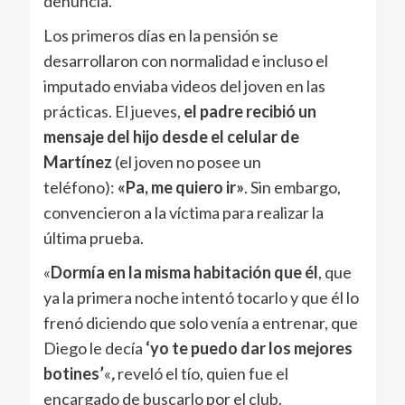
denuncia.
Los primeros días en la pensión se
desarrollaron con normalidad e incluso el
imputado enviaba videos del joven en las
prácticas. El jueves,
el padre recibió un
mensaje del hijo desde el celular de
Martínez
(el joven no posee un
teléfono):
«Pa, me quiero ir»
. Sin embargo,
convencieron a la víctima para realizar la
última prueba.
«
Dormía en la misma habitación que él
, que
ya la primera noche intentó tocarlo y que él lo
frenó diciendo que solo venía a entrenar, que
Diego le decía
‘yo te puedo dar los mejores
botines’
«
,
reveló el tío, quien fue el
encargado de buscarlo por el club.