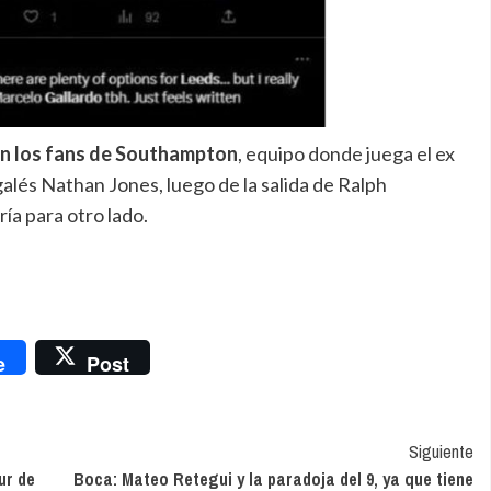
on los fans de Southampton
, equipo donde juega el ex
galés Nathan Jones, luego de la salida de Ralph
ía para otro lado.
nger
e
Post
Siguiente
ur de
Boca: Mateo Retegui y la paradoja del 9, ya que tiene