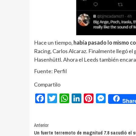
Hace un tiempo,
había pasado lo mismo c
Racing, Carlos Alcaraz. Finalmente llegó el 
Hasenhüttl. Ahora el Leeds también encarar
Fuente: Perfil
Compartilo
Facebook
Twitter
WhatsApp
LinkedIn
Pinterest
Messe
Shar
Navegación
Anterior
Un fuerte terremoto de magnitud 7.8 sacudió el s