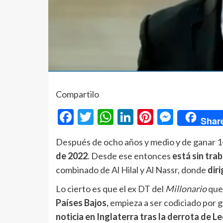
Compartilo
Facebook
Twitter
WhatsApp
LinkedIn
Pinterest
Messe
Shar
Después de ocho años y medio y de ganar 14
de 2022
. Desde ese entonces
está sin tra
combinado de Al Hilal y Al Nassr, donde
dir
Lo cierto es que el ex DT del
Millonario
que
Países Bajos,
empieza a ser codiciado por 
noticia en Inglaterra tras la derrota de 