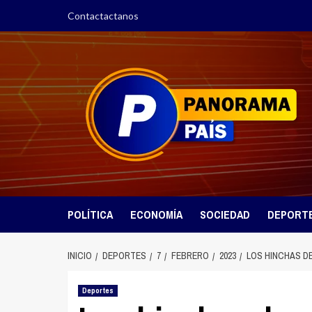
Saltar
Contactactanos
al
contenido
POLÍTICA
ECONOMÍA
SOCIEDAD
DEPORT
INICIO
DEPORTES
7
FEBRERO
2023
LOS HINCHAS D
Deportes