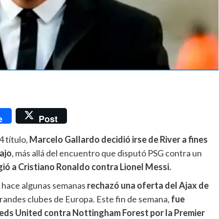
nger
e
Post
 título,
Marcelo Gallardo decidió irse de River a fines
bajo
, más allá del encuentro que disputó PSG contra un
igió a Cristiano Ronaldo contra Lionel Messi.
 hace algunas semanas
rechazó una oferta del Ajax de
grandes clubes de Europa. Este fin de semana,
fue
Leeds United contra Nottingham Forest por la Premier