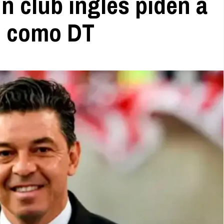
n club inglés piden a
o como DT