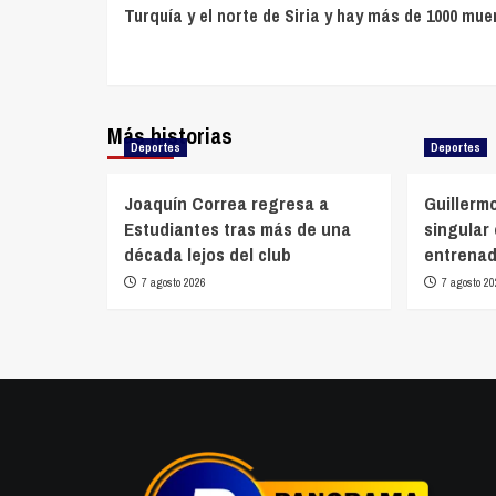
de
Turquía y el norte de Siria y hay más de 1000 mue
entradas
Más historias
Deportes
Deportes
Joaquín Correa regresa a
Guillermo
Estudiantes tras más de una
singular
década lejos del club
entrenad
7 agosto 2026
7 agosto 20