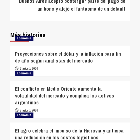
Buenos Aires aceptó postergar parte del pago de
un bono y alejó el fantasma de un default
Más historias
Economía
Proyecciones sobre el dólar y la inflación para fin
de año según analistas del mercado
7 agosto 2026
Economía
El conflicto en Medio Oriente aumenta la
volatilidad del mercado y complica los activos
argentinos
7 agosto 2026
Economía
El agro celebra el impulso de la Hidrovía y anticipa
una reducción en los costos logísticos