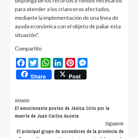
disponga de los recursos y fondos necesarios
para atender a los crianceros afectados,
mediante la implementación de una línea de
ayuda económica con el objeto de paliar esta
situación”.
Compartilo
Facebook
Twitter
WhatsApp
LinkedIn
Pinterest
Messenger
Share
Post
Navegación
Anterior
El emocionante posteo de Jésica Cirio por la
de
muerte de Juan Carlos Acosta
entradas
Siguiente
El principal grupo de acreedores de la provincia de