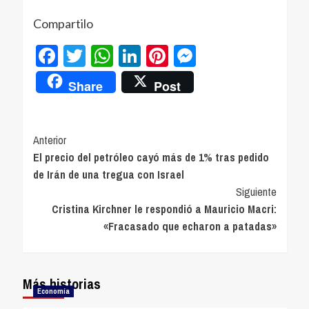
Compartilo
Facebook
Twitter
WhatsApp
LinkedIn
Pinterest
Messenger
Share
Post
Navegación
Anterior
El precio del petróleo cayó más de 1% tras pedido
de
de Irán de una tregua con Israel
entradas
Siguiente
Cristina Kirchner le respondió a Mauricio Macri:
«Fracasado que echaron a patadas»
Más historias
Economía