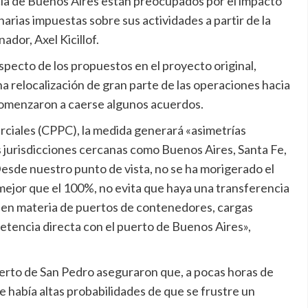
cia de Buenos Aires están preocupados por el impacto
narias impuestas sobre sus actividades a partir de la
ador, Axel Kicillof.
especto de los propuestos en el proyecto original,
a relocalización de gran parte de las operaciones hacia
 comenzaron a caerse algunos acuerdos.
ciales (CPPC), la medida generará «asimetrías
s jurisdicciones cercanas como Buenos Aires, Santa Fe,
Desde nuestro punto de vista, no se ha morigerado el
s mejor que el 100%, no evita que haya una transferencia
o en materia de puertos de contenedores, cargas
etencia directa con el puerto de Buenos Aires»,
erto de San Pedro aseguraron que, a pocas horas de
ue había altas probabilidades de que se frustre un