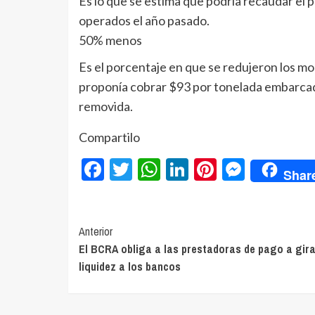
Es lo que se estima que podría recaudar el
operados el año pasado.
50% menos
Es el porcentaje en que se redujeron los mon
proponía cobrar $93 por tonelada embarcad
removida.
Compartilo
Facebook
Twitter
WhatsApp
LinkedIn
Pinterest
Messe
Shar
Navegación
Anterior
El BCRA obliga a las prestadoras de pago a gira
de
liquidez a los bancos
entradas