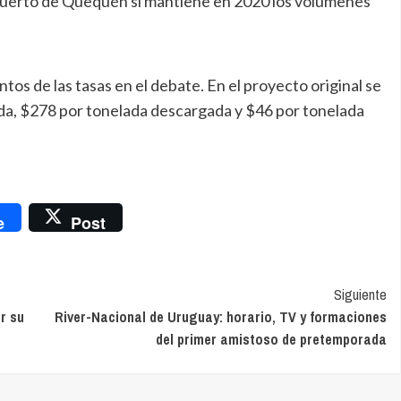
 puerto de Quequén si mantiene en 2020 los volúmenes
tos de las tasas en el debate. En el proyecto original se
a, $278 por tonelada descargada y $46 por tonelada
nger
e
Post
Siguiente
r su
River-Nacional de Uruguay: horario, TV y formaciones
del primer amistoso de pretemporada