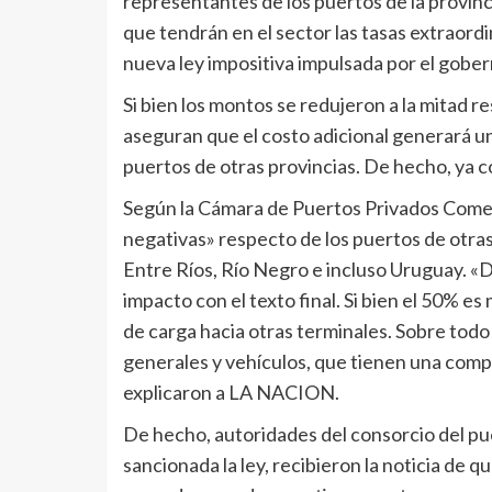
representantes de los puertos de la provin
que tendrán en el sector las tasas extraordi
nueva ley impositiva impulsada por el gobern
Si bien los montos se redujeron a la mitad r
aseguran que el costo adicional generará un
puertos de otras provincias. De hecho, ya
Según la Cámara de Puertos Privados Comer
negativas» respecto de los puertos de otra
Entre Ríos, Río Negro e incluso Uruguay. «
impacto con el texto final. Si bien el 50% e
de carga hacia otras terminales. Sobre tod
generales y vehículos, que tienen una comp
explicaron a LA NACION.
De hecho, autoridades del consorcio del pu
sancionada la ley, recibieron la noticia de q