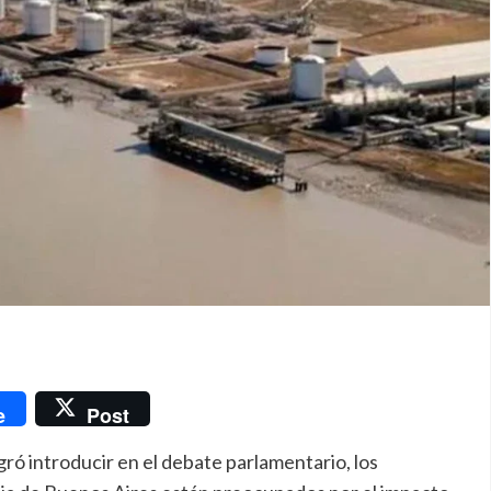
nger
e
Post
gró introducir en el debate parlamentario, los