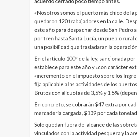
acuerdo cerrado poco tiempo antes.
«Nosotros somos el puerto más chico de la p
quedaron 120 trabajadores en la calle. De
este año para despachar desde San Pedro a 
por tren hasta Santa Lucía, un pueblo rural 
una posibilidad que trasladaran la operación
En el artículo 100° de la ley, sancionada po
establece para este año y «con carácter ext
«incremento en el impuesto sobre los Ingre
fija aplicable a las actividades de los puert
Brutos con alícuotas de 3,5% y 1,5% (depend
En concreto, se cobrarán $47 extra por cada
mercadería cargada, $139 por cada tonelad
Solo quedan fuera del alcance de las sobret
vinculados con la actividad pesquera y la ar