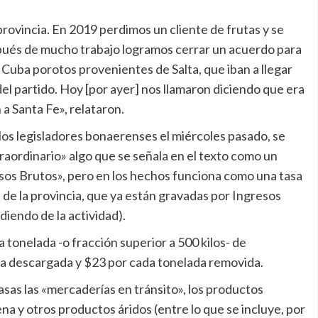
rovincia. En 2019 perdimos un cliente de frutas y se
spués de mucho trabajo logramos cerrar un acuerdo para
Cuba porotos provenientes de Salta, que iban a llegar
del partido. Hoy [por ayer] nos llamaron diciendo que era
 a Santa Fe», relataron.
r los legisladores bonaerenses el miércoles pasado, se
raordinario» algo que se señala en el texto como un
sos Brutos», pero en los hechos funciona como una tasa
os de la provincia, que ya están gravadas por Ingresos
iendo de la actividad).
 tonelada -o fracción superior a 500 kilos- de
a descargada y $23 por cada tonelada removida.
asas las «mercaderías en tránsito», los productos
ena y otros productos áridos (entre lo que se incluye, por