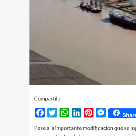
Compartilo
Facebook
Twitter
WhatsApp
LinkedIn
Pinterest
Messe
Shar
Pese a la importante modificación que se lo