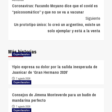
Navegación
Coronavirus: Facundo Moyano dice que el covid es
de
“psicosomático” y que no se va a vacunar
entradas
Siguiente
Un prototipo único: lo creó un argentino, existe un
solo ejemplar y está a la venta
Más historias
Espectaculos
Yipio expresa su dolor por la salida inesperada de
Juanicar de ‘Gran Hermano 2026’
7 agosto 2026
Espectaculos
Consejos de Jimena Monteverde para un budín de
mandarina perfecto
7 agosto 2026
Espectaculos