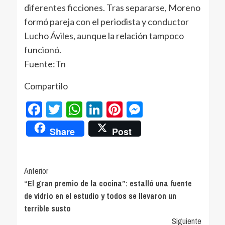
diferentes ficciones. Tras separarse, Moreno
formó pareja con el periodista y conductor
Lucho Áviles, aunque la relación tampoco
funcionó.
Fuente:Tn
Compartilo
Facebook
Twitter
WhatsApp
LinkedIn
Pinterest
Messenger
Share
Post
Navegación
Anterior
“El gran premio de la cocina”: estalló una fuente
de
de vidrio en el estudio y todos se llevaron un
entradas
terrible susto
Siguiente