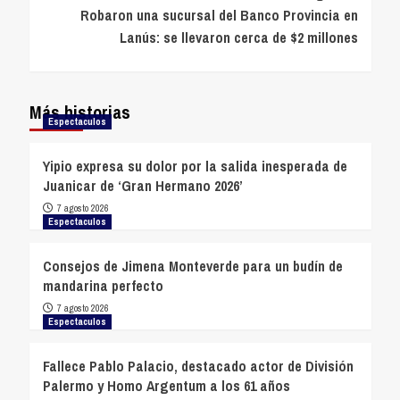
Robaron una sucursal del Banco Provincia en
Lanús: se llevaron cerca de $2 millones
Más historias
Espectaculos
Yipio expresa su dolor por la salida inesperada de
Juanicar de ‘Gran Hermano 2026’
7 agosto 2026
Espectaculos
Consejos de Jimena Monteverde para un budín de
mandarina perfecto
7 agosto 2026
Espectaculos
Fallece Pablo Palacio, destacado actor de División
Palermo y Homo Argentum a los 61 años