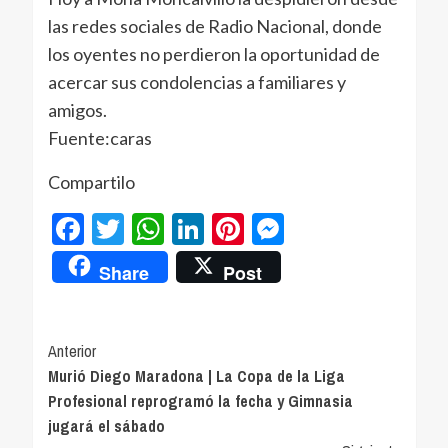
las redes sociales de Radio Nacional, donde
los oyentes no perdieron la oportunidad de
acercar sus condolencias a familiares y
amigos.
Fuente:caras
Compartilo
Facebook
Twitter
WhatsApp
LinkedIn
Pinterest
Messenger
Share
Post
Navegación
Anterior
Murió Diego Maradona | La Copa de la Liga
de
Profesional reprogramó la fecha y Gimnasia
entradas
jugará el sábado