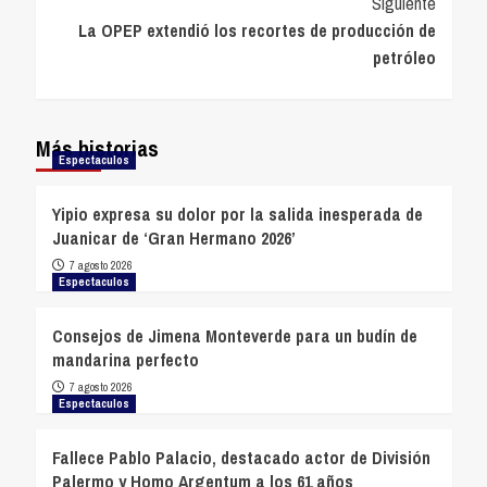
Siguiente
La OPEP extendió los recortes de producción de
petróleo
Más historias
Espectaculos
Yipio expresa su dolor por la salida inesperada de
Juanicar de ‘Gran Hermano 2026’
7 agosto 2026
Espectaculos
Consejos de Jimena Monteverde para un budín de
mandarina perfecto
7 agosto 2026
Espectaculos
Fallece Pablo Palacio, destacado actor de División
Palermo y Homo Argentum a los 61 años