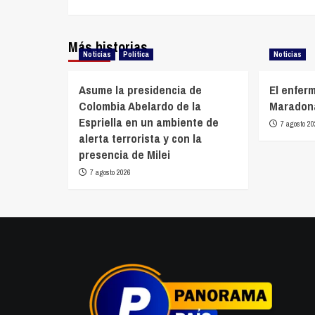
entradas
Más historias
Noticias
Política
Noticias
Asume la presidencia de
El enfer
Colombia Abelardo de la
Maradona
Espriella en un ambiente de
7 agosto 20
alerta terrorista y con la
presencia de Milei
7 agosto 2026