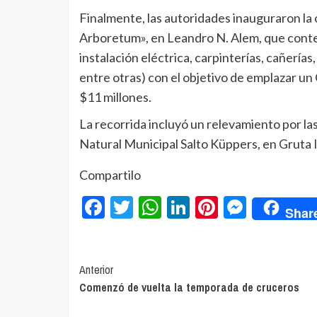
Finalmente, las autoridades inauguraron la 
Arboretum», en Leandro N. Alem, que contem
instalación eléctrica, carpinterías, cañería
entre otras) con el objetivo de emplazar un
$11 millones.
La recorrida incluyó un relevamiento por l
Natural Municipal Salto Küppers, en Gruta I
Compartilo
Facebook
Twitter
WhatsApp
LinkedIn
Pinterest
Messe
Shar
Navegación
Anterior
Comenzó de vuelta la temporada de cruceros
de