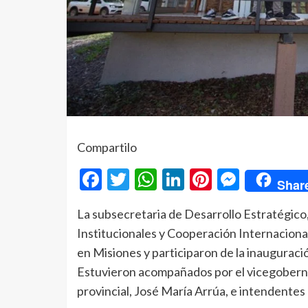
Compartilo
Facebook
Twitter
WhatsApp
LinkedIn
Pinterest
Messe
Shar
La subsecretaria de Desarrollo Estratégico
Institucionales y Cooperación Internaciona
en Misiones y participaron de la inauguració
Estuvieron acompañados por el vicegoberna
provincial, José María Arrúa, e intendentes 