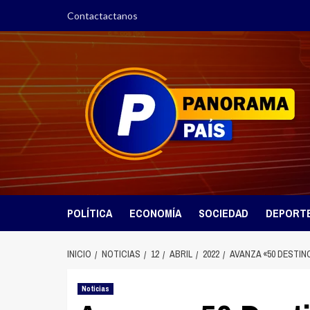
Saltar
Contactactanos
al
contenido
POLÍTICA
ECONOMÍA
SOCIEDAD
DEPORT
INICIO
NOTICIAS
12
ABRIL
2022
AVANZA «50 DESTIN
Noticias