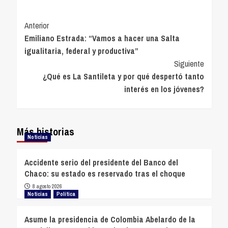
Navegación
Anterior
Emiliano Estrada: “Vamos a hacer una Salta
de
igualitaria, federal y productiva”
entradas
Siguiente
¿Qué es La Santileta y por qué despertó tanto
interés en los jóvenes?
Más historias
Noticias
Accidente serio del presidente del Banco del
Chaco: su estado es reservado tras el choque
8 agosto 2026
Noticias
Política
Asume la presidencia de Colombia Abelardo de la