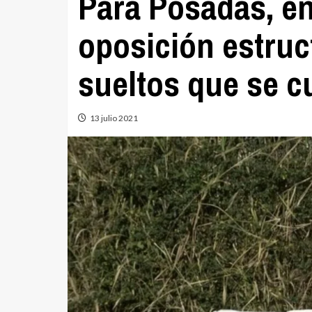
Para‌ ‌Posadas,‌ ‌en‌ 
‌oposición‌ ‌estruct
‌sueltos‌ ‌que‌ ‌se‌ cu
13 julio 2021