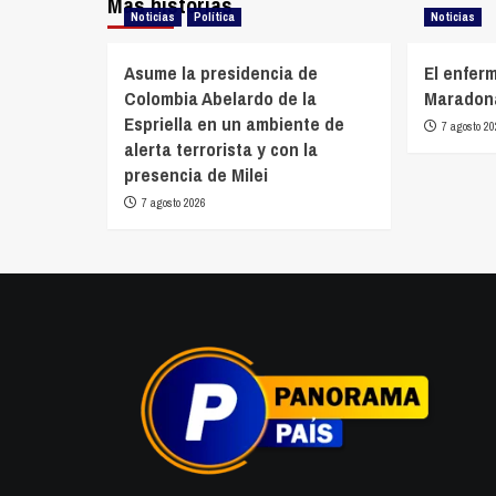
Más historias
Noticias
Política
Noticias
Asume la presidencia de
El enfer
Colombia Abelardo de la
Maradona
Espriella en un ambiente de
7 agosto 20
alerta terrorista y con la
presencia de Milei
7 agosto 2026