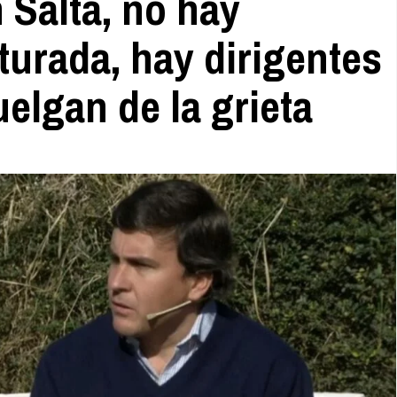
‌Salta,‌ ‌no‌ ‌hay‌
urada,‌ ‌hay‌ ‌dirigentes‌
elgan‌ ‌de‌ ‌la‌ ‌grieta‌