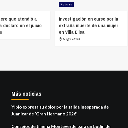
Noticias
mero que atendió a
Investigación en curso por la
 declaró en el juicio
extraña muerte de una mujer
en Villa Elisa
26
5 agosto 2026
Más noticias
Yipio expresa su dolor por la salida inesperada de
Juanicar de ‘Gran Hermano 2026’
Consejos de Jimena Monteverde para un budín de