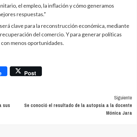
nitario, el empleo, la inflación y cómo generamos
ejores respuestas.”
o será clave para la reconstrucción económica, mediante
 recuperación del comercio. Y para generar políticas
es con menos oportunidades.
nger
e
Post
Siguiente
a sus
Se conoció el resultado de la autopsia a la docente
Mónica Jara