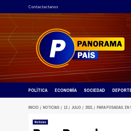
Saltar
Contactactanos
al
contenido
POLÍTICA
ECONOMÍA
SOCIEDAD
DEPORT
INICIO
NOTICIAS
13
JULIO
2021
PARA‌ ‌POSADAS,‌ ‌EN‌ 
Noticias