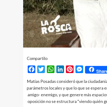
Compartilo
Facebook
Twitter
WhatsApp
LinkedIn
Pinterest
Messe
Shar
Matías Posadas consideró que la ciudadanía
parámetros locales y que lo que se espera en
amigo- enemigo, y que genere más espacios
oposición no se estructura “viendo quién gr