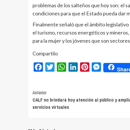
problemas de los salteños que hoy son: el sa
condiciones para que el Estado pueda dar m
Finalmente señaló que el ámbito legislativ
el turismo, recursos energéticos y mineros,
para la mujer y los jóvenes que son sector
Compartilo
Facebook
Twitter
WhatsApp
LinkedIn
Pinterest
Messe
Shar
Navegación
Anterior
CALF no brindará hoy atención al público y ampli
de
servicios virtuales
entradas