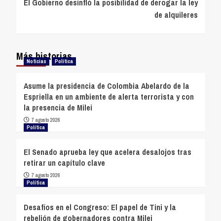
El Gobierno desinfló la posibilidad de derogar la ley
de alquileres
Más historias
Noticias
Política
Asume la presidencia de Colombia Abelardo de la
Espriella en un ambiente de alerta terrorista y con
la presencia de Milei
7 agosto 2026
Política
El Senado aprueba ley que acelera desalojos tras
retirar un capítulo clave
7 agosto 2026
Política
Desafíos en el Congreso: El papel de Tini y la
rebelión de gobernadores contra Milei