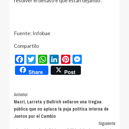
resolver el desastre que están dejando”.
Fuente: Infobae
Compartilo
Facebook
Twitter
WhatsApp
LinkedIn
Pinterest
Messenger
Share
Post
Navegación
Anterior
Macri, Larreta y Bullrich sellaron una tregua
de
pública que no aplaca la puja política interna de
entradas
Juntos por el Cambio
Siguiente