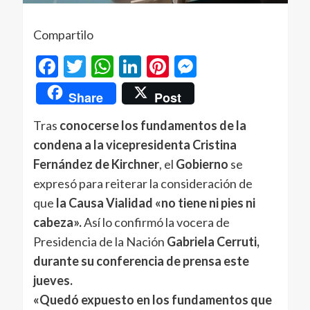
Compartilo
Facebook
Twitter
WhatsApp
LinkedIn
Pinterest
Messenger
Share
Post
Tras
conocerse los fundamentos de la
condena a la vicepresidenta Cristina
Fernández de Kirchner
, el
Gobierno
se
expresó para reiterar la consideración de
que
la Causa Vialidad «no tiene ni pies ni
cabeza».
Así lo confirmó la vocera de
Presidencia de la Nación
Gabriela Cerruti,
durante su conferencia de prensa este
jueves.
«Quedó expuesto en los fundamentos que