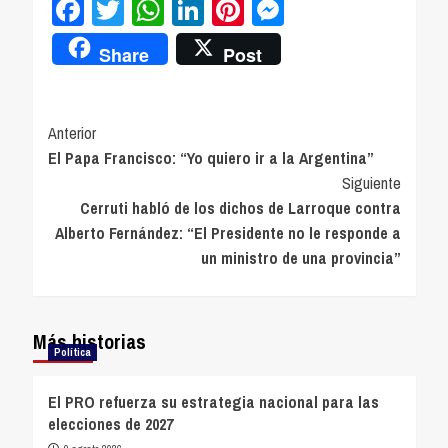
Facebook
Twitter
WhatsApp
LinkedIn
Pinterest
Messenger
Share
Post
Navegación
Anterior
El Papa Francisco: “Yo quiero ir a la Argentina”
de
Siguiente
entradas
Cerruti habló de los dichos de Larroque contra
Alberto Fernández: “El Presidente no le responde a
un ministro de una provincia”
Más historias
Política
El PRO refuerza su estrategia nacional para las
elecciones de 2027