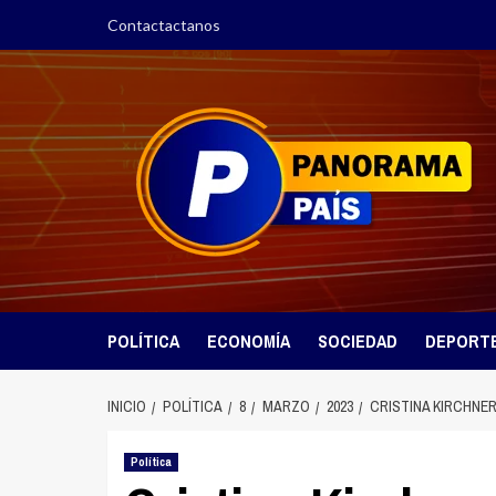
Saltar
Contactactanos
al
contenido
POLÍTICA
ECONOMÍA
SOCIEDAD
DEPORT
INICIO
POLÍTICA
8
MARZO
2023
CRISTINA KIRCHNE
Política