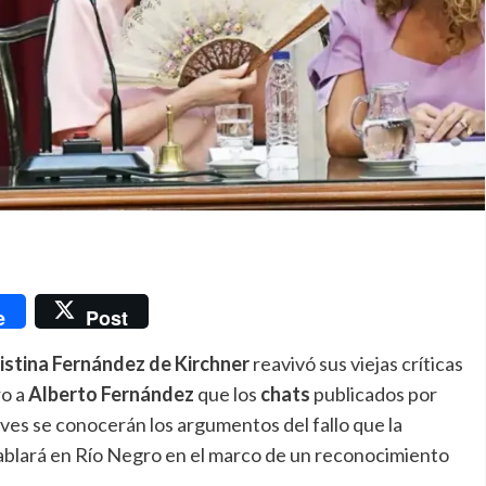
nger
e
Post
istina Fernández de Kirchner
reavivó sus viejas críticas
ro a
Alberto Fernández
que los
chats
publicados por
eves se conocerán los argumentos del fallo que la
hablará en Río Negro en el marco de un reconocimiento