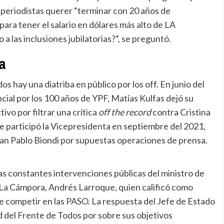
 periodistas querer “terminar con 20 años de
para tener el salario en dólares más alto de LA
a las inclusiones jubilatorias?”, se preguntó.
ta
s hay una diatriba en público por los off. En junio del
cial por los 100 años de YPF, Matías Kulfas dejó su
ivo por filtrar una crítica
off the record
contra Cristina
e participó la Vicepresidenta en septiembre del 2021,
uan Pablo Biondi por supuestas operaciones de prensa.
las constantes intervenciones públicas del ministro de
 La Cámpora, Andrés Larroque, quien calificó como
de competir en las PASO. La respuesta del Jefe de Estado
d del Frente de Todos por sobre sus objetivos