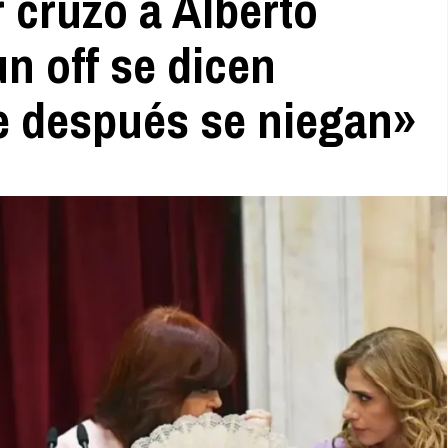
r cruzó a Alberto
n off se dicen
e después se niegan»