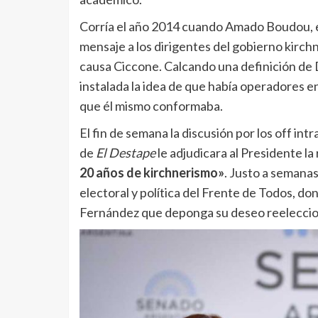
Corría el año 2014 cuando Amado Boudou, e
mensaje a los dirigentes del gobierno kirch
causa Ciccone. Calcando una definición de Da
instalada la idea de que había operadores e
que él mismo conformaba.
El fin de semana la discusión por los off int
de
El Destape
le adjudicara al Presidente la 
20 años de kirchnerismo»
. Justo a semanas
electoral y política del Frente de Todos, do
Fernández que deponga su deseo reeleccio