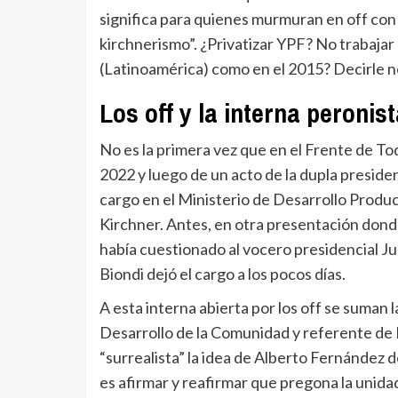
significa para quienes murmuran en off con
kirchnerismo”. ¿Privatizar YPF? No trabajar 
(Latinoamérica) como en el 2015? Decirle no 
Los off y la interna peronis
No es la primera vez que en el Frente de Todo
2022 y luego de un acto de la dupla presiden
cargo en el Ministerio de Desarrollo Product
Kirchner. Antes, en otra presentación dond
había cuestionado al vocero presidencial J
Biondi dejó el cargo a los pocos días.
A esta interna abierta por los off se suman 
Desarrollo de la Comunidad y referente de
“surrealista” la idea de Alberto Fernández 
es afirmar y reafirmar que pregona la unida