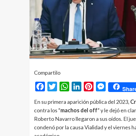
Compartilo
Facebook
Twitter
WhatsApp
LinkedIn
Pinterest
Messe
Shar
En su primera aparición pública del 2023,
Cr
contra los “
machos del off
” y le dejó en cla
Roberto Navarro llegaron a sus oídos. El ju
condenó por la causa Vialidad y el viernes 
académico.