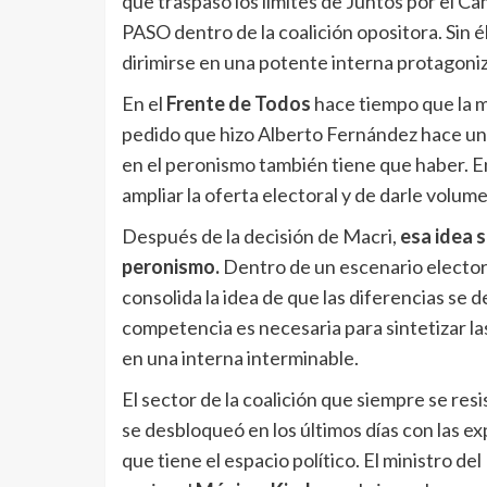
que traspasó los limites de Juntos por el C
PASO dentro de la coalición opositora. Sin él
dirimirse en una potente interna protagoniz
En el
Frente de Todos
hace tiempo que la m
pedido que hizo Alberto Fernández hace un 
en el peronismo también tiene que haber. E
ampliar la oferta electoral y de darle volumen
Después de la decisión de Macri,
esa idea 
peronismo.
Dentro de un escenario electora
consolida la idea de que las diferencias se 
competencia es necesaria para sintetizar la
en una interna interminable.
El sector de la coalición que siempre se resi
se desbloqueó en los últimos días con las 
que tiene el espacio político. El ministro del