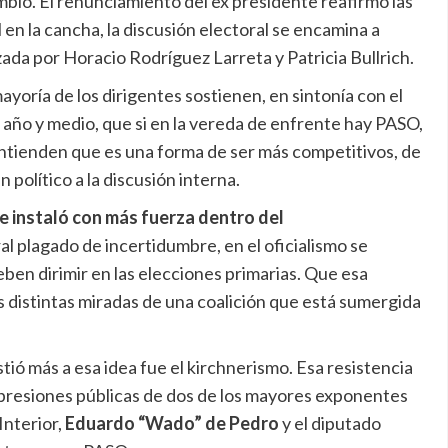
ambio. El renunciamiento del ex presidente reafirmó las
 en la cancha, la discusión electoral se encamina a
ada por Horacio Rodríguez Larreta y Patricia Bullrich.
ayoría de los dirigentes sostienen, en sintonía con el
año y medio, que si en la vereda de enfrente hay PASO,
ntienden que es una forma de ser más competitivos, de
 político a la discusión interna.
se instaló con más fuerza dentro del
l plagado de incertidumbre, en el oficialismo se
deben dirimir en las elecciones primarias. Que esa
s distintas miradas de una coalición que está sumergida
stió más a esa idea fue el kirchnerismo. Esa resistencia
expresiones públicas de dos de los mayores exponentes
 Interior,
Eduardo “Wado” de Pedro
y el diputado