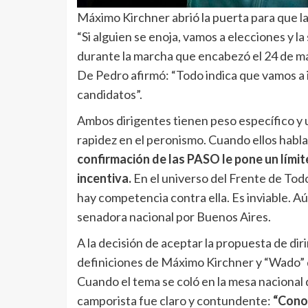
Máximo Kirchner abrió la puerta para que l
“Si alguien se enoja, vamos a elecciones y l
durante la marcha que encabezó el 24 de mar
De Pedro afirmó: “Todo indica que vamos a 
candidatos”.
Ambos dirigentes tienen peso específico y u
rapidez en el peronismo. Cuando ellos habla
confirmación de las PASO le pone un límit
incentiva.
En el universo del Frente de Todo
hay competencia contra ella. Es inviable. 
senadora nacional por Buenos Aires.
A la decisión de aceptar la propuesta de dir
definiciones de Máximo Kirchner y “Wado” d
Cuando el tema se coló en la mesa nacional qu
camporista fue claro y contundente:
“Conoz