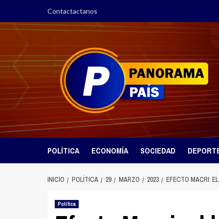
Saltar
Contactactanos
al
contenido
POLÍTICA
ECONOMÍA
SOCIEDAD
DEPORT
INICIO
POLÍTICA
29
MARZO
2023
EFECTO MACRI: EL
Política