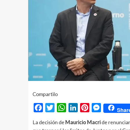
Compartilo
Facebook
Twitter
WhatsApp
LinkedIn
Pinterest
Messe
Shar
La decisión de
Mauricio Macri
de renunciar