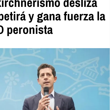
 kirchnerismo desliza
tirá y gana fuerza la
O peronista