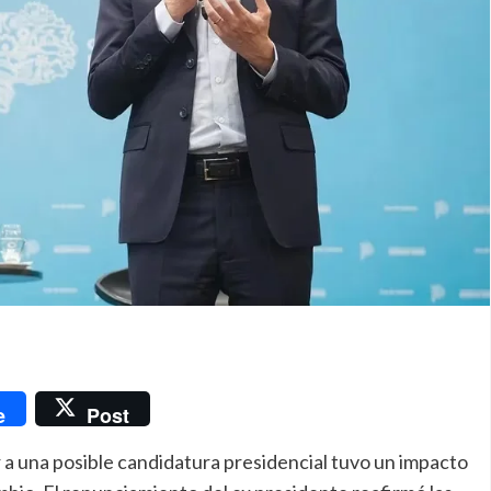
nger
e
Post
 a una posible candidatura presidencial tuvo un impacto