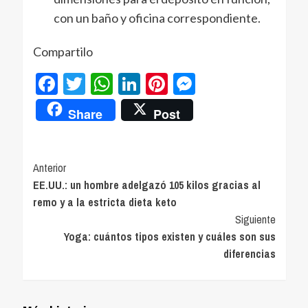
con un baño y oficina correspondiente.
Compartilo
Facebook
Twitter
WhatsApp
LinkedIn
Pinterest
Messenger
Share
Post
Navegación
Anterior
EE.UU.: un hombre adelgazó 105 kilos gracias al
de
remo y a la estricta dieta keto
entradas
Siguiente
Yoga: cuántos tipos existen y cuáles son sus
diferencias