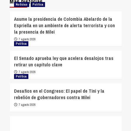
Más historias
Noticias
Política
Asume la presidencia de Colombia Abelardo de la
Espriella en un ambiente de alerta terrorista y con
la presencia de Milei
7 agosto 2026
Política
El Senado aprueba ley que acelera desalojos tras
retirar un capítulo clave
7 agosto 2026
Política
Desafíos en el Congreso: El papel de Tini y la
rebelión de gobernadores contra Milei
7 agosto 2026