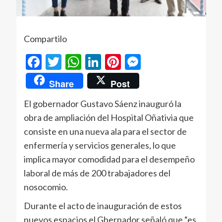
Compartilo
Facebook
Twitter
WhatsApp
LinkedIn
Pinterest
Messenger
Share
Post
El gobernador Gustavo Sáenz inauguró la
obra de ampliación del Hospital Oñativia que
consiste en una nueva ala para el sector de
enfermería y servicios generales, lo que
implica mayor comodidad para el desempeño
laboral de más de 200 trabajadores del
nosocomio.
Durante el acto de inauguración de estos
nuevos espacios el Gbernador señaló que “es