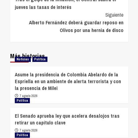
de
jueves las tasas de interés
entradas
Siguiente
Alberto Fernández deberá guardar reposo en
Olivos por una hernia de disco
Más historias
Noticias
Política
Asume la presidencia de Colombia Abelardo de la
Espriella en un ambiente de alerta terrorista y con
la presencia de Milei
7 agosto 2026
Política
El Senado aprueba ley que acelera desalojos tras
retirar un capítulo clave
7 agosto 2026
Política