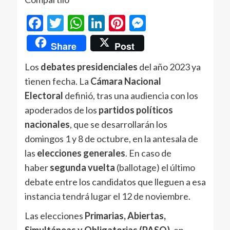
Facebook
Twitter
WhatsApp
LinkedIn
Pinterest
Messenger
Share
Post
Los
debates presidenciales
del año 2023 ya
tienen fecha. La
Cámara Nacional
Electoral
definió, tras una audiencia con los
apoderados de los
partidos políticos
nacionales
, que se desarrollarán los
domingos 1 y 8 de octubre, en la antesala de
las
elecciones generales
. En caso de
haber
segunda vuelta
(ballotage) el último
debate entre los candidatos que lleguen a esa
instancia tendrá lugar el 12 de noviembre.
Las elecciones
Primarias, Abiertas,
Simultáneas y Obligatorias (PASO),
en