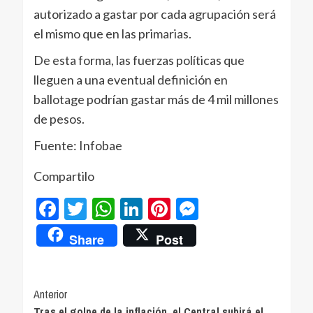
autorizado a gastar por cada agrupación será
el mismo que en las primarias.
De esta forma, las fuerzas políticas que
lleguen a una eventual definición en
ballotage podrían gastar más de 4 mil millones
de pesos.
Fuente: Infobae
Compartilo
Facebook
Twitter
WhatsApp
LinkedIn
Pinterest
Messenger
Share
Post
Navegación
Anterior
Tras el golpe de la inflación, el Central subirá el