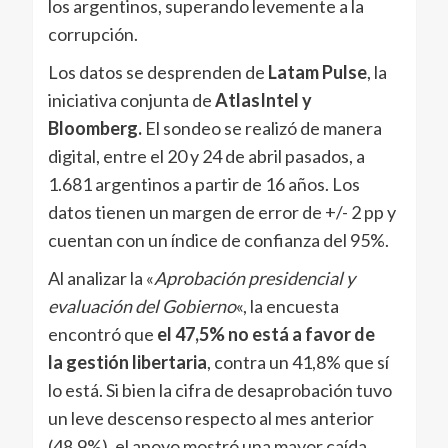
los argentinos, superando levemente a la
corrupción.
Los datos se desprenden de
Latam Pulse
, la
iniciativa conjunta de
AtlasIntel y
Bloomberg.
El sondeo se realizó de manera
digital, entre el 20 y 24 de abril pasados, a
1.681 argentinos a partir de 16 años. Los
datos tienen un margen de error de +/- 2 pp y
cuentan con un índice de confianza del 95%.
Al analizar la «
Aprobación presidencial y
evaluación del Gobierno
«, la encuesta
encontró que
el 47,5% no está a favor de
la gestión libertaria
, contra un 41,8% que sí
lo está. Si bien la cifra de desaprobación tuvo
un leve descenso respecto al mes anterior
(48,9%), el apoyo mostró una mayor caída