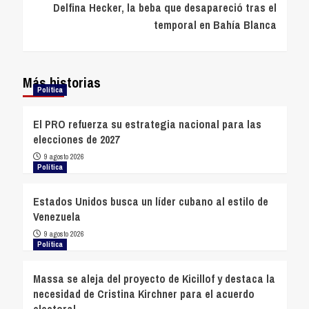
Delfina Hecker, la beba que desapareció tras el
temporal en Bahía Blanca
Más historias
Política
El PRO refuerza su estrategia nacional para las
elecciones de 2027
9 agosto 2026
Política
Estados Unidos busca un líder cubano al estilo de
Venezuela
9 agosto 2026
Política
Massa se aleja del proyecto de Kicillof y destaca la
necesidad de Cristina Kirchner para el acuerdo