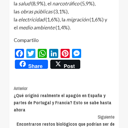
la
salud
(8,9%), el
narcotráfico
(5,9%),
las
obras públicas
(3,1%),
la
electricidad
(1,6%), la
migración
(1,6%) y
el
medio ambiente
(1,4%).
Compartilo
Facebook
Twitter
WhatsApp
LinkedIn
Pinterest
Messenger
Share
Post
Navegación
Anterior
¿Qué originó realmente el apagón en España y
de
partes de Portugal y Francia? Esto se sabe hasta
entradas
ahora
Siguiente
Encontraron restos biológicos que podrían ser de