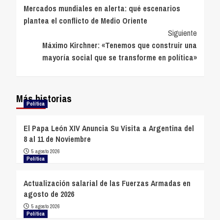
Mercados mundiales en alerta: qué escenarios
de
plantea el conflicto de Medio Oriente
entradas
Siguiente
Máximo Kirchner: «Tenemos que construir una
mayoría social que se transforme en política»
Más historias
Política
El Papa León XIV Anuncia Su Visita a Argentina del
8 al 11 de Noviembre
5 agosto 2026
Política
Actualización salarial de las Fuerzas Armadas en
agosto de 2026
5 agosto 2026
Política