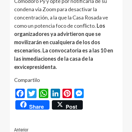
Comodoro Py y opte por notificarla de su
condena vía Zoom para desactivar la
concentración, a la que la Casa Rosada ve
como un potencia foco de conflicto.
Los
organizadores ya advirtieron que se
movilizarán en cualquiera de los dos
escenarios. La convocatoria es a las 10 en
las inmediaciones de la casa de la
exvicepresidenta.
Compartilo
Facebook
Twitter
WhatsApp
LinkedIn
Pinterest
Messenger
Share
Post
Navegación
Anterior