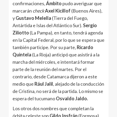
confirmaciones,
Ámbito
pudo averiguar que
marcarán
check
Axel Kicillof
(Buenos Aires),
y
Gustavo Melella
(Tierra del Fuego,
Antártida e Islas del Atlántico Sur).
Sergio
Ziliotto
(La Pampa), en tanto, tendrá agenda
en la Capital Federal, por lo que se espera que
también participe. Por su parte,
Ricardo
Quintela
(La Rioja) anticipó que asistirá a la
marcha del miércoles, e intentará formar
parte de la reunión del martes. Por el
contrario, desde Catamarca dijeron a este
medio que
Rául Jalil
, alejado de la conducción
de Cristina, no será de la partida. Lo mismo se
espera del tucumano
Osvaldo Jaldo.
Los otros dos nombres que completan la
órbita celeste son
Gildo Insfrán
(Formosa)