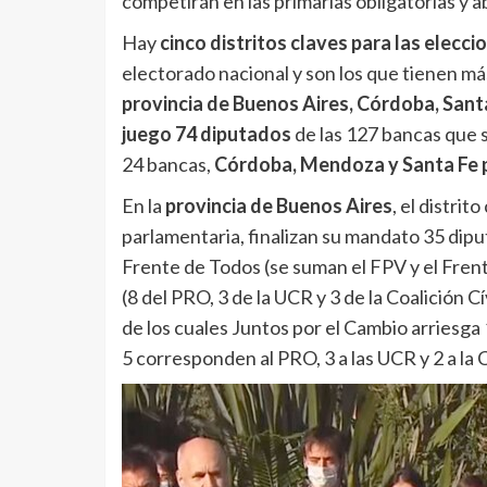
competirán en las primarias obligatorias y a
Hay
cinco distritos claves para las elecc
electorado nacional y son los que tienen má
provincia de Buenos Aires, Córdoba, Sant
juego 74 diputados
de las 127 bancas que 
24 bancas,
Córdoba, Mendoza y Santa Fe 
En la
provincia de Buenos Aires
, el distri
parlamentaria, finalizan su mandato 35 dipu
Frente de Todos (se suman el FPV y el Fren
(8 del PRO, 3 de la UCR y 3 de la Coalición Cí
de los cuales Juntos por el Cambio arriesg
5 corresponden al PRO, 3 a las UCR y 2 a la C