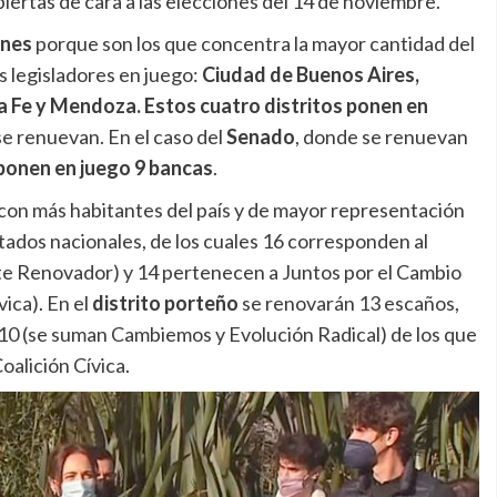
biertas de cara a las elecciones del 14 de noviembre.
iones
porque son los que concentra la mayor cantidad del
s legisladores en juego:
Ciudad de Buenos Aires,
a Fe y Mendoza. Estos cuatro distritos ponen en
se renuevan. En el caso del
Senado
, donde se renuevan
ponen en juego 9 bancas
.
to con más habitantes del país y de mayor representación
tados nacionales, de los cuales 16 corresponden al
te Renovador) y 14 pertenecen a Juntos por el Cambio
vica). En el
distrito porteño
se renovarán 13 escaños,
a 10 (se suman Cambiemos y Evolución Radical) de los que
oalición Cívica.