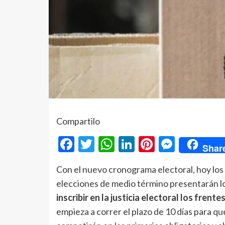
Compartilo
Facebook
Twitter
WhatsApp
LinkedIn
Pinterest
Messe
Shar
Con el nuevo cronograma electoral, hoy los 
elecciones de medio término presentarán lo
inscribir en la justicia electoral los frente
empieza a correr el plazo de 10 días para qu