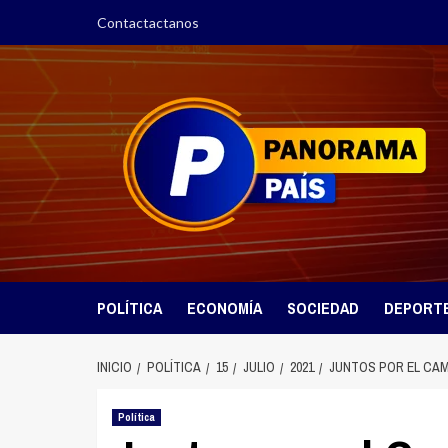
Saltar
Contactactanos
al
contenido
POLÍTICA
ECONOMÍA
SOCIEDAD
DEPORT
INICIO
POLÍTICA
15
JULIO
2021
JUNTOS POR EL CAM
Política