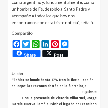
como argentino y, fundamentalmente, como
un hombre de Fe, despido al Santo Padre y
acompaño a todos los que hoy nos
encontramos con esta triste noticia”, señaló.
Compartilo
Facebook
Twitter
WhatsApp
LinkedIn
Pinterest
Messenger
Share
Post
Navegación
Anterior
El dólar se hunde hasta 17% tras la flexibilización
de
del cepo: las razones detrás de la fuerte baja
entradas
Siguiente
Con la presencia de Victoria Villarruel, Jorge
García Cuerva llamó a «vivir el legado de Francisco