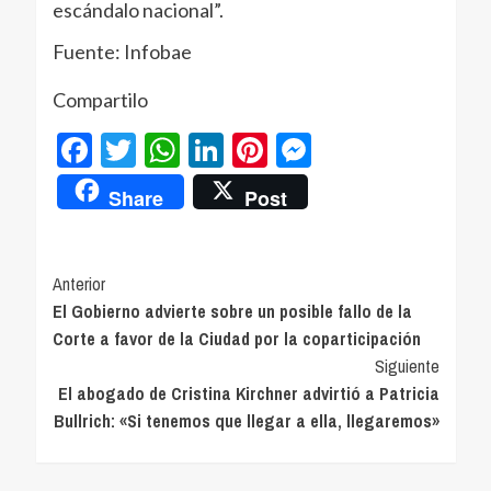
escándalo nacional”.
Fuente: Infobae
Compartilo
Facebook
Twitter
WhatsApp
LinkedIn
Pinterest
Messenger
Share
Post
Navegación
Anterior
El Gobierno advierte sobre un posible fallo de la
de
Corte a favor de la Ciudad por la coparticipación
entradas
Siguiente
El abogado de Cristina Kirchner advirtió a Patricia
Bullrich: «Si tenemos que llegar a ella, llegaremos»