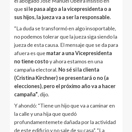
el abogado José Manuel Ubeira insistió en
que
si le pasa algo a la vicepresidenta o a
sus hijos, la jueza va a ser la responsable.
“La duda se transformó en algo insoportable,
no podemos tolerar que la jueza siga siendo la
jueza de esta causa. El mensaje que se da para
afuera es que
matar a una Vicepresidenta
no tiene costo
y ahora estamos en una
campaña electoral.
No sé si la clienta
(Cristina Kirchner) se presentará o no (a
elecciones), pero el próximo año va a hacer
campaña”
, dijo.
Y ahondó: “Tiene un hijo que va a caminar en
la calle y una hija que quedó
profundamentemete dañada por la actividad
de este edificio y no sale de su casa”. “La