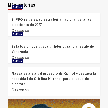
Más historias
Política
El PRO refuerza su estrategia nacional para las
elecciones de 2027
9 agosto 2026
Política
Estados Unidos busca un líder cubano al estilo de
Venezuela
9 agosto 2026
Política
Massa se aleja del proyecto de Kicillof y destaca la
necesidad de Cristina Kirchner para el acuerdo
electoral
9 agosto 2026