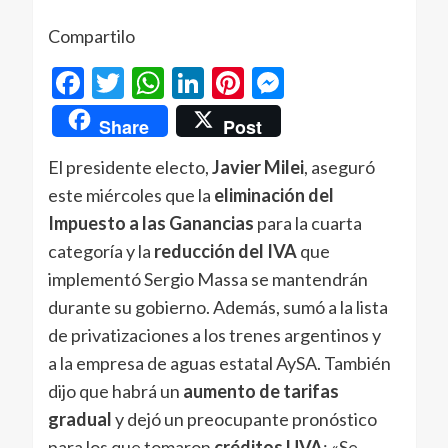
Compartilo
Facebook
Twitter
WhatsApp
LinkedIn
Pinterest
Messenger
Share
Post
El presidente electo,
Javier Milei
, aseguró
este miércoles que la
eliminación del
Impuesto a las Ganancias
para la cuarta
categoría y la
reducción del IVA
que
implementó Sergio Massa se mantendrán
durante su gobierno. Además, sumó a la lista
de privatizaciones a los trenes argentinos y
a la empresa de aguas estatal AySA. También
dijo que habrá un
aumento de tarifas
gradual
y dejó un preocupante pronóstico
para los que tomaron
créditos UVA
: «Se