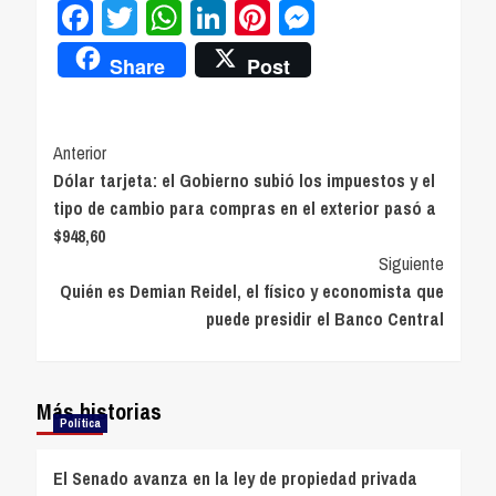
Facebook
Twitter
WhatsApp
LinkedIn
Pinterest
Messenger
Share
Post
Navegación
Anterior
Dólar tarjeta: el Gobierno subió los impuestos y el
de
tipo de cambio para compras en el exterior pasó a
entradas
$948,60
Siguiente
Quién es Demian Reidel, el físico y economista que
puede presidir el Banco Central
Más historias
Política
El Senado avanza en la ley de propiedad privada