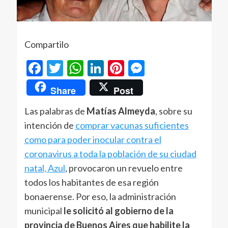
Compartilo
Facebook
Twitter
WhatsApp
LinkedIn
Pinterest
Messenger
Share
Post
Las palabras de
Matías Almeyda
, sobre su
intención de
comprar vacunas suficientes
como para poder inocular contra el
coronavirus a toda la población de su ciudad
natal, Azul
, provocaron un revuelo entre
todos los habitantes de esa región
bonaerense. Por eso, la administración
municipal
le solicitó al gobierno de la
provincia de Buenos Aires que habilite la