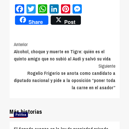
Facebook
Twitter
WhatsApp
LinkedIn
Pinterest
Messenger
Share
Post
Navegación
Anterior
Alcohol, choque y muerte en Tigre: quién es el
de
quinto amigo que no subió al Audi y salvó su vida
entradas
Siguiente
Rogelio Frigerio se anota como candidato a
diputado nacional y pide a la oposición “poner toda
la carne en el asador”
Más historias
Política
El Senado avanza en la ley de propiedad privada