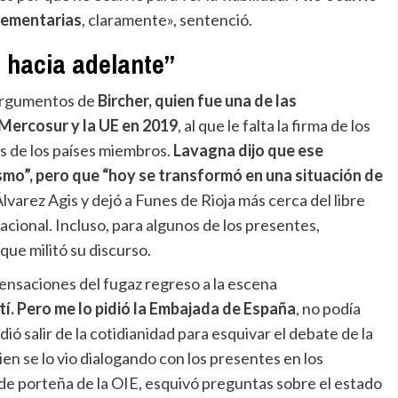
lementarias
, claramente», sentenció.
 hacia adelante”
 argumentos de
Bircher, quien fue una de las
 Mercosur y la UE en 2019
, al que le falta la firma de los
os de los países miembros.
Lavagna dijo que ese
mo”, pero que “hoy se transformó en una situación de
varez Agis y dejó a Funes de Rioja más cerca del libre
acional. Incluso, para algunos de los presentes,
ue militó su discurso.
ensaciones del fugaz regreso a la escena
tí. Pero me lo pidió la Embajada de España
, no podía
ió salir de la cotidianidad para esquivar el debate de la
bien se lo vio dialogando con los presentes en los
ede porteña de la OIE, esquivó preguntas sobre el estado