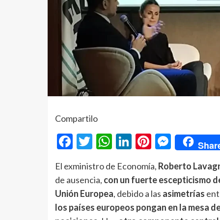
Compartilo
Facebook
Twitter
WhatsApp
LinkedIn
Pinterest
Messe
Shar
El exministro de Economía,
Roberto Lavag
de ausencia,
con un fuerte escepticismo de
Unión Europea
, debido a las
asimetrías
ent
los países europeos pongan en la mesa d