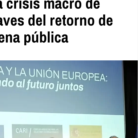
a crisis macro de
aves del retorno de
ena pública