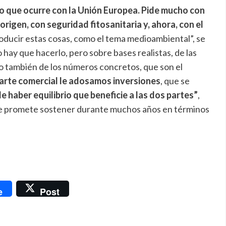
o que ocurre con la Unión Europea. Pide mucho con
igen, con seguridad fitosanitaria y, ahora, con el
ntroducir estas cosas, como el tema medioambiental”, se
 hay que hacerlo, pero sobre bases realistas, de las
ro también de los números concretos, que son el
 parte comercial le adosamos inversiones
, que se
e haber equilibrio que beneficie a las dos partes”
,
ue promete sostener durante muchos años en términos
nger
e
Post