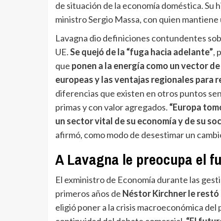
de situación de la economía doméstica. Su h
ministro Sergio Massa, con quien mantiene 
Lavagna dio definiciones contundentes sob
UE.
Se quejó de la “fuga hacia adelante”
, 
que
ponen a la energía como un vector de
europeas y las ventajas regionales para
diferencias que existen en otros puntos sen
primas y con valor agregados.
“Europa tomó
un sector vital de su economía y de su so
afirmó, como modo de desestimar un cambio
A Lavagna le preocupa el fu
El exministro de Economía durante las gest
primeros años de
Néstor Kirchner
le restó
eligió poner a la crisis macroeconómica del 
continuidad del debate comercial.
“El futu