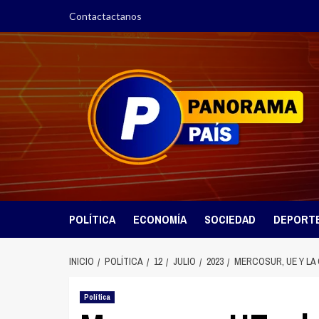
Saltar
Contactactanos
al
contenido
POLÍTICA
ECONOMÍA
SOCIEDAD
DEPORT
INICIO
POLÍTICA
12
JULIO
2023
MERCOSUR, UE Y LA
Política