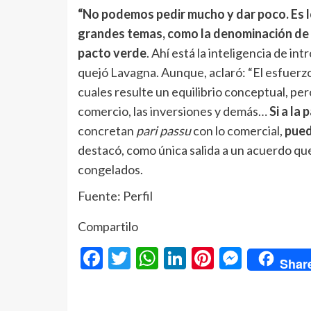
“No podemos pedir mucho y dar poco. Es l
grandes temas, como la denominación de or
pacto verde
. Ahí está la inteligencia de i
quejó Lavagna. Aunque, aclaró: “El esfuerzo
cuales resulte un equilibrio conceptual, pe
comercio, las inversiones y demás…
Si a la
concretan
pari passu
con lo comercial,
pued
destacó, como única salida a un acuerdo q
congelados.
Fuente: Perfil
Compartilo
Facebook
Twitter
WhatsApp
LinkedIn
Pinterest
Messe
Shar