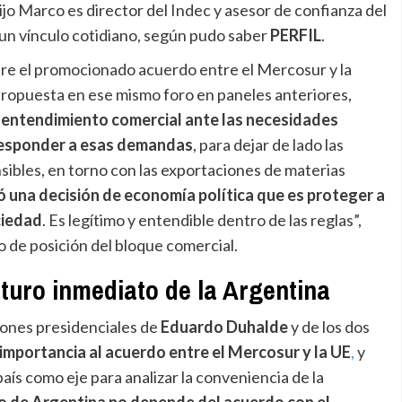
ijo Marco es director del Indec y asesor de confianza del
un vínculo cotidiano, según pudo saber
PERFIL
.
re el promocionado acuerdo entre el Mercosur y la
propuesta en ese mismo foro en paneles anteriores,
 entendimiento comercial ante las necesidades
 responder a esas demandas
, para dejar de lado las
sibles, en torno con las exportaciones de materias
 una decisión de economía política que es proteger a
ciedad
. Es legítimo y entendible dentro de las reglas”,
 de posición del bloque comercial.
turo inmediato de la Argentina
iones presidenciales de
Eduardo Duhalde
y de los dos
 importancia al acuerdo entre el Mercosur y la UE
,
y
país como eje para analizar la conveniencia de la
ro de Argentina no depende del acuerdo con el