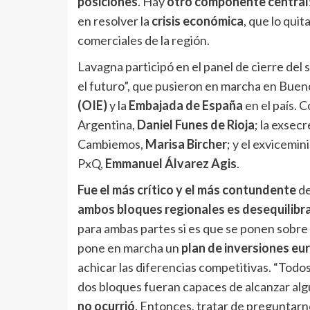
posiciones
. Hay
otro componente central
en resolver la
crisis económica
, que lo quit
comerciales de la región.
Lavagna participó en el panel de cierre del
el futuro”, que pusieron en marcha en Bueno
(OIE)
y la
Embajada de España
en el país. 
Argentina,
Daniel Funes de Rioja
; la exsec
Cambiemos,
Marisa Bircher
; y el exvicemi
PxQ,
Emmanuel Álvarez Agis
.
Fue el más crítico y el más contundente
de
ambos bloques regionales es desequilibr
para ambas partes si es que se ponen sobre la
pone en marcha un
plan de inversiones eu
achicar las diferencias competitivas. “Tod
dos bloques fueran capaces de alcanzar alg
no ocurrió
. Entonces, tratar de preguntarno