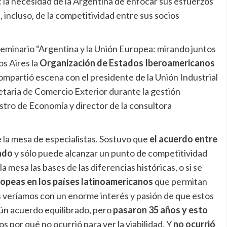
: la necesidad de la Argentina de enfocar sus esfuerzos
a, incluso, de la competitividad entre sus socios
 seminario “Argentina y la Unión Europea: mirando juntos
s Aires la
Organización de Estados Iberoamericanos
Compartió escena con el presidente de la Unión Industrial
retaria de Comercio Exterior durante la gestión
nistro de Economía y director de la consultora
 la mesa de especialistas. Sostuvo que
el acuerdo entre
ado
y sólo puede alcanzar un punto de competitividad
 mesa las bases de las diferencias históricas, o si se
ropeas en los países latinoamericanos
que permitan
os veríamos con un enorme interés y pasión de que estos
ún acuerdo equilibrado, pero
pasaron 35 años y esto
s por qué no ocurrió para ver la viabilidad. Y
no ocurrió