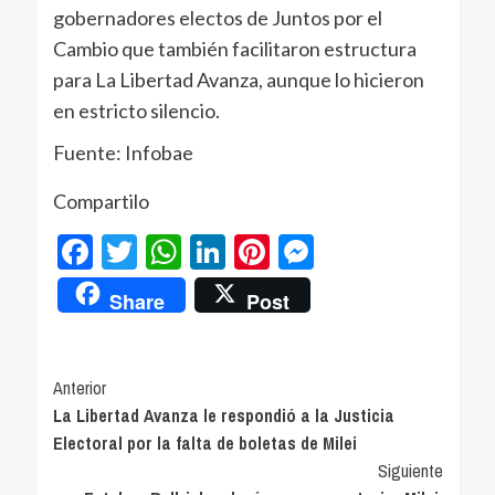
gobernadores electos de Juntos por el
Cambio que también facilitaron estructura
para La Libertad Avanza, aunque lo hicieron
en estricto silencio.
Fuente: Infobae
Compartilo
Facebook
Twitter
WhatsApp
LinkedIn
Pinterest
Messenger
Share
Post
Navegación
Anterior
La Libertad Avanza le respondió a la Justicia
de
Electoral por la falta de boletas de Milei
entradas
Siguiente