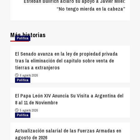
Esteban Bullrich aclaró su apoyo a Javier Milei:
“No tengo mierda en la cabeza”
Más historias
Política
El Senado avanza en la ley de propiedad privada
tras la eliminación del capítulo sobre venta de
tierras a extranjeros
6 agosto 2026
Política
El Papa León XIV Anuncia Su Visita a Argentina del
8 al 11 de Noviembre
5 agosto 2026
Política
Actualización salarial de las Fuerzas Armadas en
agosto de 2026