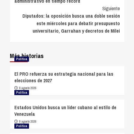
administrativo en tiempo récord
entradas
Siguiente
Diputados: la oposición busca una doble sesión
este miércoles para debatir presupuesto
universitario, Garrahan y decretos de Milei
Más historias
Política
El PRO refuerza su estrategia nacional para las
elecciones de 2027
9 agosto 2026
Política
Estados Unidos busca un líder cubano al estilo de
Venezuela
9 agosto 2026
Política