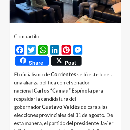
Compartilo
Facebook
Twitter
WhatsApp
LinkedIn
Pinterest
Messenger
Share
Post
El oficialismo de
Corrientes
selló este lunes
una alianza política con el senador
nacional
Carlos “Camau” Espínola
para
respaldar la candidatura del
gobernador
Gustavo Valdés
de cara a las
elecciones provinciales del 31 de agosto. De
esta manera, el partido del presidente Javier