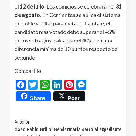
el
12 de julio
. Los comicios se celebrarán el
31
de agosto
. En Corrientes se aplica el sistema
de doble vuelta: para evitar el balotaje, el
candidato más votado debe superar el 45%
de los sufragios o alcanzar el 40% con una
diferencia mínima de 10 puntos respecto del
segundo.
Compartilo
Facebook
Twitter
WhatsApp
LinkedIn
Pinterest
Messenger
Share
Post
Navegación
Anterior
Caso Pablo Grillo: Gendarmería cerró el expediente
de