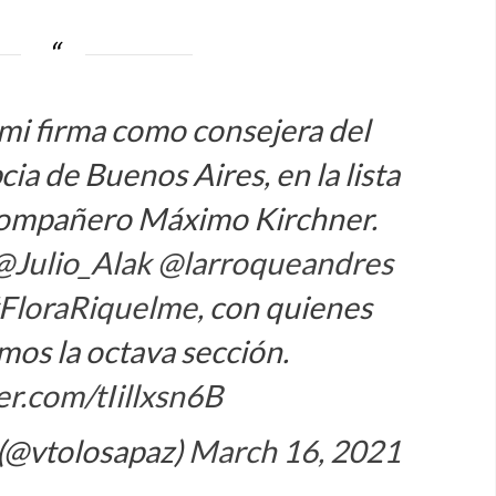
mi firma como consejera del
cia de Buenos Aires, en la lista
compañero Máximo Kirchner.
@Julio_Alak
@larroqueandres
FloraRiquelme
, con quienes
os la octava sección.
ter.com/tIillxsn6B
 (@vtolosapaz)
March 16, 2021