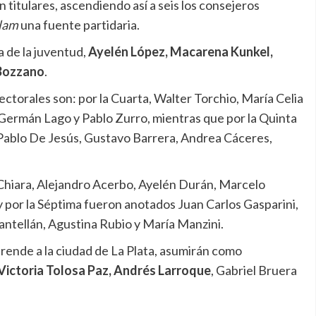
n titulares, ascendiendo así a seis los consejeros
lam
una fuente partidaria.
 de la juventud,
Ayelén López, Macarena Kunkel,
 Bozzano
.
ectorales son: por la Cuarta, Walter Torchio, María Celia
 Germán Lago y Pablo Zurro, mientras que por la Quinta
 Pablo De Jesús, Gustavo Barrera, Andrea Cáceres,
i Chiara, Alejandro Acerbo, Ayelén Durán, Marcelo
 y por la Séptima fueron anotados Juan Carlos Gasparini,
antellán, Agustina Rubio y María Manzini.
rende a la ciudad de La Plata, asumirán como
Victoria Tolosa Paz,
Andrés Larroque
, Gabriel Bruera