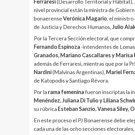
Ferraresi
(Desarrollo Territorial y Hábitat),
nivel provincial están la ministra de Gobiern
bonaerense
Verónica Magario
, el ministr
de Justicia y Derechos Humanos,
Julio Ala
Por la Tercera Sección electoral, que comp
Fernando Espinoza
-intendentes de Lomas
Granados, Mariano Cascallares y Marisa 
además de Ferraresi, mientras que por la Pr
Nardini
(Malvinas Argentinas),
Mariel Fer
de Katopodis y Santiago Révora.
Por la
rama femenina
fueron inscriptas la 
Menéndez, Juliana Di Tulio y Liliana Schwi
su rúbrica
Esteban Sanzio, Vanesa Siley, 
En este proceso el PJ Bonaerense debe ele
cada una de las ocho secciones electorales