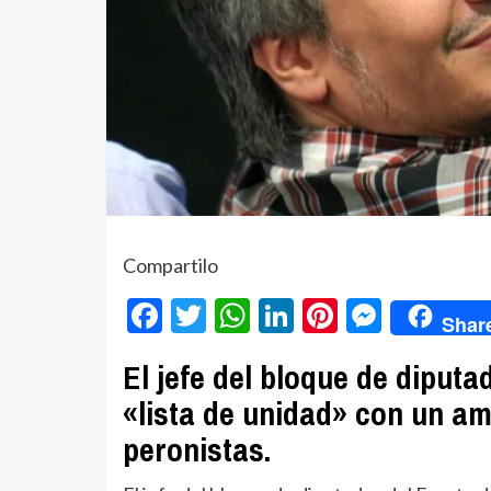
Compartilo
Facebook
Twitter
WhatsApp
LinkedIn
Pinterest
Messe
Shar
El jefe del bloque de diputa
«lista de unidad» con un am
peronistas.