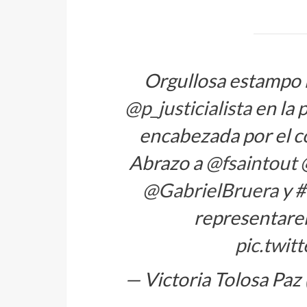
Orgullosa estampo 
@p_justicialista
en la p
encabezada por el 
Abrazo a
@fsaintout
@GabrielBruera
y
#
representarem
pic.twit
— Victoria Tolosa Paz