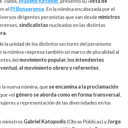
de Todos,
Máximo Kirchner
, presentó su «
lista de
en el
PJ Bonaerense
. En la nómina encabezada por el
iversos dirigentes peronistas que van desde
ministros
erenses,
sindicalistas
nucleados en las distintas
ora
.
 la unidad de los distintos sectores del peronismo
e la nómina «expresa también un marco de pluralidad al
ientes del
movimiento popular, los intendentes
 juventud, el movimiento obrero y referentes
e la nueva nómina, que
se encamina a la proclamación
que «el
género se aborda como en forma transversal
,
mujeres y representación de las diversidades en los
s ministros
Gabriel Katopodis
(Obras Públicas) y
Jorge