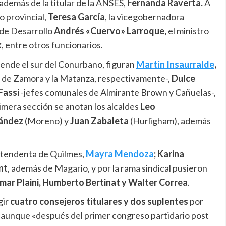
 además de la titular de la ANSES,
Fernanda Raverta.
A
o provincial,
Teresa García
, la vicegobernadora
o de Desarrollo
Andrés «Cuervo» Larroque,
el ministro
k
, entre otros funcionarios.
rende el sur del Conurbano, figuran
Martín Insaurralde
,
 de Zamora y la Matanza, respectivamente-,
Dulce
Fassi
-jefes comunales de Almirante Brown y Cañuelas-,
imera sección se anotan los alcaldes
Leo
nández
(Moreno) y
Juan Zabaleta
(Hurligham), además
intendenta de Quilmes,
Mayra Mendoza
; Karina
nt
, además de Magario, y por la rama sindical pusieron
Omar Plaini, Humberto Bertinat y Walter Correa
.
gir
cuatro consejeros titulares y dos suplentes
por
, aunque «después del primer congreso partidario post