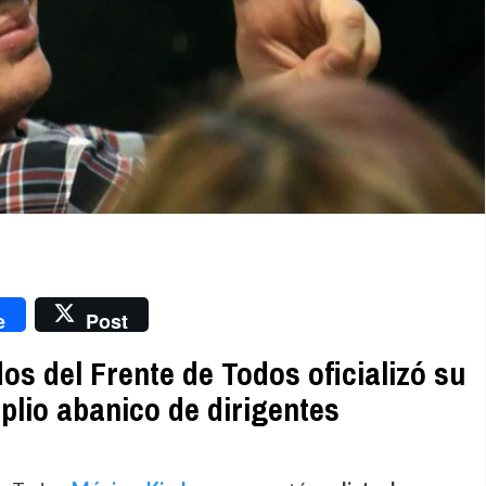
nger
e
Post
dos del Frente de Todos oficializó su
plio abanico de dirigentes