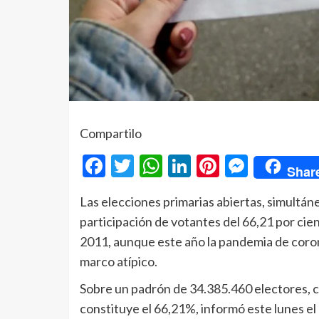
Compartilo
Facebook
Twitter
WhatsApp
LinkedIn
Pinterest
Messe
Shar
Las elecciones primarias abiertas, simultá
participación de votantes del 66,21 por cie
2011, aunque este año la pandemia de corona
marco atípico.
Sobre un padrón de 34.385.460 electores, c
constituye el 66,21%, informó este lunes el 