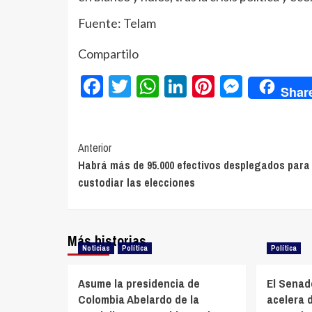
Fuente: Telam
Compartilo
Facebook
Twitter
WhatsApp
LinkedIn
Pinterest
Messe
Shar
Navegación
Anterior
Habrá más de 95.000 efectivos desplegados para
de
custodiar las elecciones
entradas
Más historias
Noticias
Política
Política
Asume la presidencia de
El Senad
Colombia Abelardo de la
acelera d