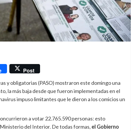
nger
e
Post
neas y obligatorias (PASO) mostraron este domingo una
nto, la más baja desde que fueron implementadas en el
virus impuso limitantes que le dieron a los comicios un
oncurrieron a votar 22.765.590 personas: esto
Ministerio del Interior. De todas formas,
el Gobierno