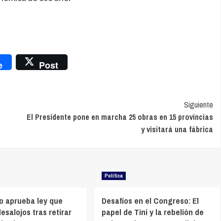
nger
e
Post
Siguiente
El Presidente pone en marcha 25 obras en 15 provincias
y visitará una fábrica
Política
o aprueba ley que
Desafíos en el Congreso: El
esalojos tras retirar
papel de Tini y la rebelión de