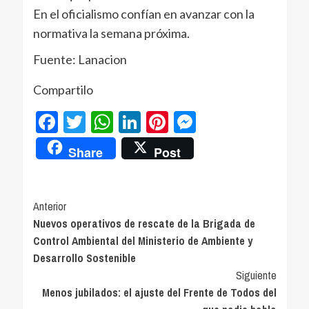
En el oficialismo confían en avanzar con la
normativa la semana próxima.
Fuente: Lanacion
Compartilo
Facebook
Twitter
WhatsApp
LinkedIn
Pinterest
Messenger
Share
Post
Navegación
Anterior
Nuevos operativos de rescate de la Brigada de
de
Control Ambiental del Ministerio de Ambiente y
entradas
Desarrollo Sostenible
Siguiente
Menos jubilados: el ajuste del Frente de Todos del