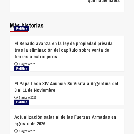
que nadie habla
Más historias
Política
El Senado avanza en la ley de propiedad privada
tras la eliminación del capítulo sobre venta de
tierras a extranjeros
6 agosto 2026
Política
El Papa León XIV Anuncia Su Visita a Argentina del
8 al 11 de Noviembre
5 agosto 2026
Política
Actualización salarial de las Fuerzas Armadas en
agosto de 2026
5 agosto 2026