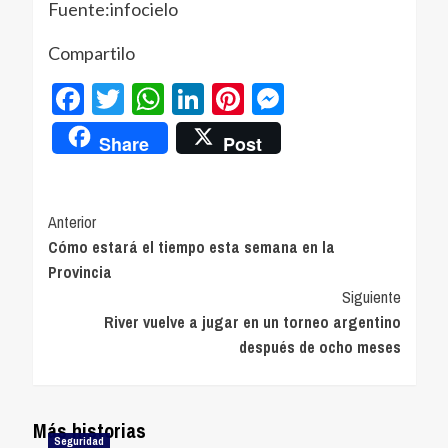
Fuente:infocielo
Compartilo
Facebook
Twitter
WhatsApp
LinkedIn
Pinterest
Messenger
Share
Post
Navegación
Anterior
Cómo estará el tiempo esta semana en la
de
Provincia
entradas
Siguiente
River vuelve a jugar en un torneo argentino
después de ocho meses
Más historias
Seguridad