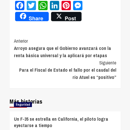
Facebook
Twitter
WhatsApp
LinkedIn
Pinterest
Messenger
Share
Post
Navegación
Anterior
Arroyo asegura que el Gobierno avanzará con la
de
renta básica universal y la aplicará por etapas
entradas
Siguiente
Para el Fiscal de Estado el fallo por el caudal del
río Atuel es “positivo”
Más historias
Seguridad
Un F-35 se estrella en California, el piloto logra
eyectarse a tiempo