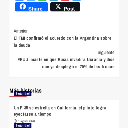
Share
Post
Navegación
Anterior
El FMI confirmó el acuerdo con la Argentina sobre
de
la deuda
entradas
Siguiente
EEUU insiste en que Rusia invadirá Ucrania y dice
que ya desplegó el 70% de las tropas
Más historias
Seguridad
Un F-35 se estrella en California, el piloto logra
eyectarse a tiempo
1 agosto 2026
Seguridad