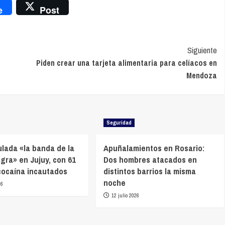
nger
e
Post
Siguiente
Piden crear una tarjeta alimentaria para celíacos en
Mendoza
Seguridad
ulada «la banda de la
Apuñalamientos en Rosario:
gra» en Jujuy, con 61
Dos hombres atacados en
 cocaína incautados
distintos barrios la misma
noche
26
12 julio 2026