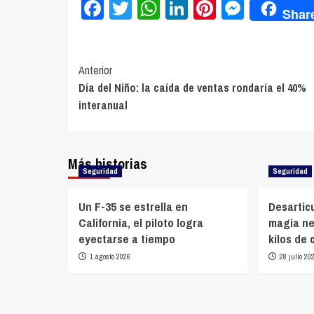
Facebook
Twitter
WhatsApp
LinkedIn
Pinterest
Messe
Shar
Navegación
Anterior
Día del Niño: la caída de ventas rondaría el 40%
de
interanual
entradas
Más historias
Seguridad
Seguridad
Un F-35 se estrella en
Desartic
California, el piloto logra
magia ne
eyectarse a tiempo
kilos de
1 agosto 2026
28 julio 20