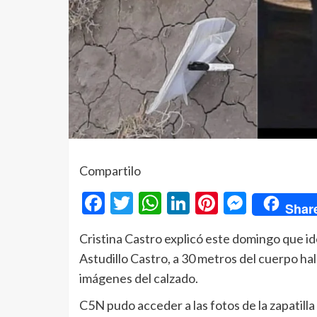
Compartilo
Facebook
Twitter
WhatsApp
LinkedIn
Pinterest
Messe
Shar
Cristina Castro explicó este domingo que ide
Astudillo Castro, a 30 metros del cuerpo hall
imágenes del calzado.
C5N pudo acceder a las fotos de la zapatilla