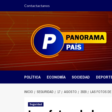
Saltar
Contactactanos
al
contenido
POLÍTICA
ECONOMÍA
SOCIEDAD
DEPORT
INICIO
SEGURIDAD
17
AGOSTO
2020
LAS FOTOS DE
Seguridad