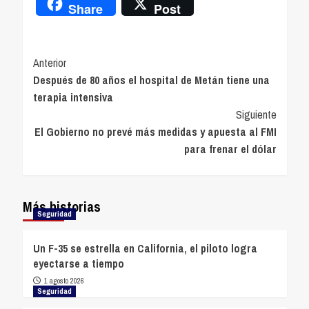
Share
Post
Navegación
Anterior
Después de 80 años el hospital de Metán tiene una
de
terapia intensiva
entradas
Siguiente
El Gobierno no prevé más medidas y apuesta al FMI
para frenar el dólar
Más historias
Seguridad
Un F-35 se estrella en California, el piloto logra
eyectarse a tiempo
1 agosto 2026
Seguridad