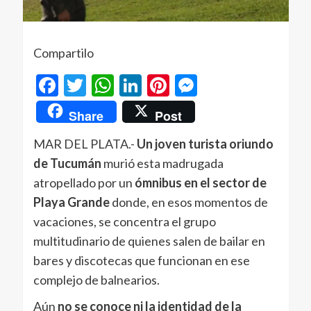
Compartilo
Facebook
Twitter
WhatsApp
LinkedIn
Pinterest
Messenger
Share
Post
MAR DEL PLATA.-
Un joven turista oriundo
de Tucumán
murió esta madrugada
atropellado por un
ómnibus en el sector de
Playa Grande
donde, en esos momentos de
vacaciones, se concentra el grupo
multitudinario de quienes salen de bailar en
bares y discotecas que funcionan en ese
complejo de balnearios.
Aún
no se conoce ni la identidad de la