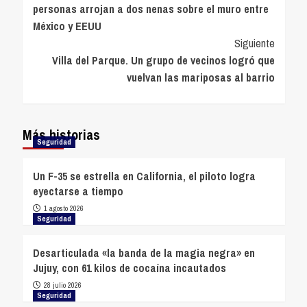
personas arrojan a dos nenas sobre el muro entre
entradas
México y EEUU
Siguiente
Villa del Parque. Un grupo de vecinos logró que
vuelvan las mariposas al barrio
Más historias
Seguridad
Un F-35 se estrella en California, el piloto logra
eyectarse a tiempo
1 agosto 2026
Seguridad
Desarticulada «la banda de la magia negra» en
Jujuy, con 61 kilos de cocaína incautados
28 julio 2026
Seguridad