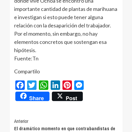
donde vive Ochoa se encontró una
importante cantidad de plantas de marihuana
e investigan si esto puede tener alguna
relación con la desaparición del trabajador.
Por el momento, sin embargo, no hay
elementos concretos que sostengan esa
hipótesis.
Fuente:Tn
Compartilo
Facebook
Twitter
WhatsApp
LinkedIn
Pinterest
Messenger
Share
Post
Navegación
Anterior
El dramático momento en que contrabandistas de
de