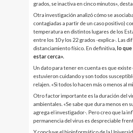
grados, se inactiva en cinco minutos», desta
Otra investigación analizó cómo se asocia
contagiadas a partir de un caso positivo) con
temperatura en distintos lugares de los Es
entre los 10 y los 22 grados -explica-. Las d
distanciamiento físico. En definitiva,
lo que
estar cerca».
Un dato para tener en cuenta es que existe 
estuvieron cuidando y son todos susceptible
relajen. «Si todos lo hacen más o menos al 
Otro factor importante es la duración del vi
ambientales. «Se sabe que dura menos en s
agrega el investigador-. Pero creo que la in
permanencia del virus es despreciable fren
Y concluye el bioinformático de la Univers