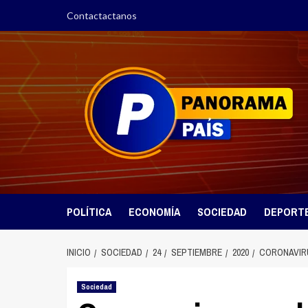
Saltar
Contactactanos
al
contenido
POLÍTICA
ECONOMÍA
SOCIEDAD
DEPORT
INICIO
SOCIEDAD
24
SEPTIEMBRE
2020
CORONAVIRU
Sociedad