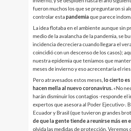
invierno, y se despiden hasta el año siguien
fueron muchos los que se preguntaron si al
controlar esta
pandemia
que parece indom
La idea flotaba en el ambiente aunque sin p
medio de la avalancha de la pandemia, se bus
incidencia decreciera cuando llegara el vera
coincidió con un descenso de los casos); aqu
nuestra epidemia que teníamos que manten
meses de invierno y eso acrecentaría el rie
Pero atravesados estos meses,
lo cierto es
hacen mella al nuevo coronavirus.
«No nece
harán disminuir los contagios -responde el
expertos que asesora al Poder Ejecutivo-. B
Ecuador y Brasil (que tuvieron grandes bro
de que la gente tiende a reunirse más en 
olvida las medidas de protección. Veremos 