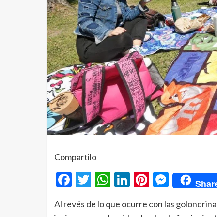
Compartilo
Facebook
Twitter
WhatsApp
LinkedIn
Pinterest
Messe
Shar
Al revés de lo que ocurre con las golondrina