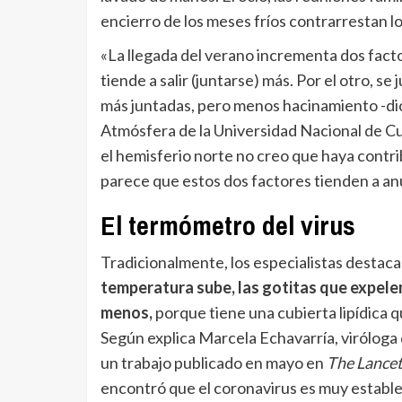
encierro de los meses fríos contrarrestan lo
«La llegada del verano incrementa dos facto
tiende a salir (juntarse) más. Por el otro, s
más juntadas, pero menos hacinamiento -dic
Atmósfera de la Universidad Nacional de Cuy
el hemisferio norte no creo que haya contri
parece que estos dos factores tienden a anu
El termómetro del virus
Tradicionalmente, los especialistas destacaba
temperatura sube, las gotitas que expele
menos,
porque tiene una cubierta lipídica q
Según explica Marcela Echavarría, viróloga
un trabajo publicado en mayo en
The Lance
encontró que el coronavirus es muy estable a