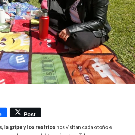
nger
e
Post
s,
la gripe y los resfríos
nos visitan cada otoño e