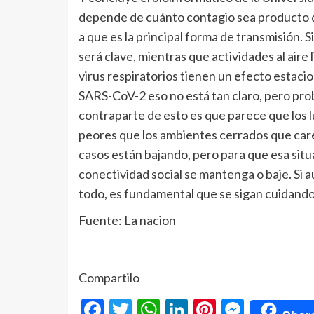
depende de cuánto contagio sea producto d
a que es la principal forma de transmisión. 
será clave, mientras que actividades al aire l
virus respiratorios tienen un efecto estaci
SARS-CoV-2 eso no está tan claro, pero pro
contraparte de esto es que parece que los 
peores que los ambientes cerrados que car
casos están bajando, pero para que esa situ
conectividad social se mantenga o baje. Si 
todo, es fundamental que se sigan cuidando 
Fuente: La nacion
Compartilo
Facebook
Twitter
WhatsApp
LinkedIn
Pinterest
Messe