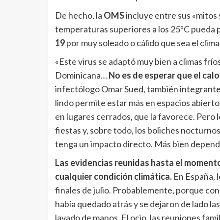
De hecho, la
OMS
incluye entre sus «mitos 
temperaturas superiores a los 25ºC pueda 
19
por muy soleado o cálido que sea el clima»,
«Este virus se adaptó muy bien a climas frío
Dominicana…
No es de esperar que el calo
infectólogo Omar Sued, también integrante
lindo permite estar más en espacios abierto
en lugares cerrados, que la favorece. Pero l
fiestas y, sobre todo, los boliches nocturno
tenga un impacto directo. Más bien depend
Las evidencias reunidas hasta el momento
cualquier condición climática.
En España, l
finales de julio. Probablemente, porque co
había quedado atrás y se dejaron de lado las
lavado de manos. El ocio, las reuniones fami