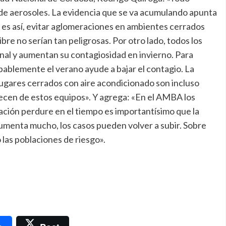
e aerosoles. La evidencia que se va acumulando apunta
Si es así, evitar aglomeraciones en ambientes cerrados
ibre no serían tan peligrosas. Por otro lado, todos los
onal y aumentan su contagiosidad en invierno. Para
bablemente el verano ayude a bajar el contagio. La
lugares cerrados con aire acondicionado son incluso
ecen de estos equipos». Y agrega: «En el AMBA los
ación perdure en el tiempo es importantísimo que la
aumenta mucho, los casos pueden volver a subir. Sobre
las poblaciones de riesgo».
nger