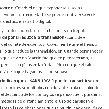
sobre el Covid» el de que exponerse al sol o a
prevenir la enfermedad. «Se puede contraer
Covid-
 destaca en su sitio digital.
s y cálidos; hubo brotes en Islandia y en República
r de por sí reduzca la transmisión
-coincide el
 del comité de expertos-. Obviamente que el tiempo
s, lo que reduce la transmisión, en lugar de permanecer
o que se vio en Madrid fue que en pleno verano, la
s generaron picos en la ciudad. No creo que el calor
erá de lo que hagamos las personas».
 indican que el SARS-CoV-2 puede transmitirse en
os rebrotes se multiplicaron durante la ola de calor de
n el descenso de los contagios se pensó que la pandemia
 medidas de distanciamiento, el uso de barbijos y el
liares y las celebraciones que se multiplican después del