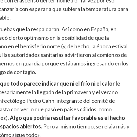
te con el ascenso del termómetro. Tal vez por eso,
canzaría con esperar a que subiera la temperatura para
able.
ruebas que la respaldaran. Así como en España, en
có cierto optimismo en la posibilidad de que la
no en el hemisferio norte (y, de hecho, la época estival
í las autoridades sanitarias advirtieron al comienzo de
ernos en guardia porque estábamos ingresando en los
sgo de contagio.
 que todo parece indicar que ni el frío ni el calor le
sariamente la llegada de la primavera y el verano
 infectólogo Pedro Cahn, integrante del comité de
asta con ver lo que pasó en países cálidos, como
tes).
Algo que podría resultar favorable es el hecho
espacios abiertos.
Pero al mismo tiempo, se relaja más y
cómo sigue todo».