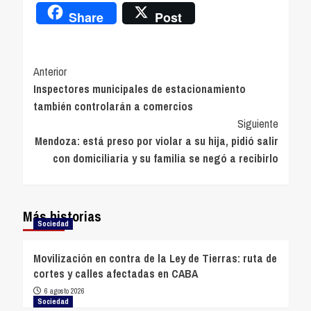
Share
Post
Navegación
Anterior
Inspectores municipales de estacionamiento
de
también controlarán a comercios
entradas
Siguiente
Mendoza: está preso por violar a su hija, pidió salir
con domiciliaria y su familia se negó a recibirlo
Más historias
Sociedad
Movilización en contra de la Ley de Tierras: ruta de
cortes y calles afectadas en CABA
6 agosto 2026
Sociedad