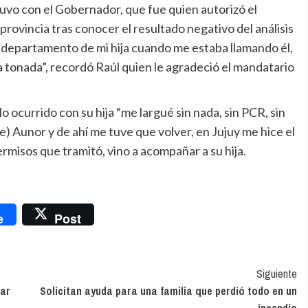
vo con el Gobernador, que fue quien autorizó el
 provincia tras conocer el resultado negativo del análisis
l departamento de mi hija cuando me estaba llamando él,
 tonada”, recordó Raúl quien le agradeció el mandatario
o ocurrido con su hija “me largué sin nada, sin PCR, sin
je) Aunor y de ahí me tuve que volver, en Jujuy me hice el
rmisos que tramitó, vino a acompañar a su hija.
nger
e
Post
Siguiente
mar
Solicitan ayuda para una familia que perdió todo en un
incendio