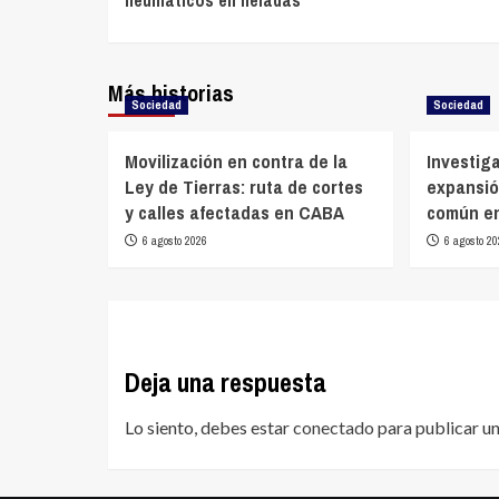
entradas
Más historias
Sociedad
Sociedad
Movilización en contra de la
Investiga
Ley de Tierras: ruta de cortes
expansió
y calles afectadas en CABA
común en
6 agosto 2026
6 agosto 20
Deja una respuesta
Lo siento, debes estar
conectado
para publicar u