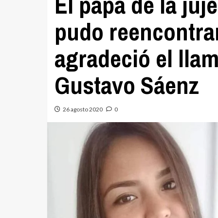
El papá de la juj
pudo reencontrar
agradeció el lla
Gustavo Sáenz
26 agosto 2020
0