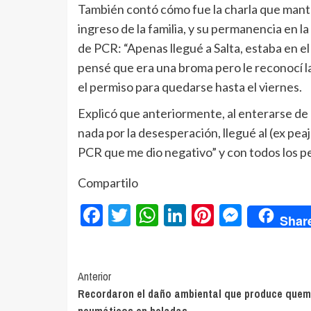
También contó cómo fue la charla que mantu
ingreso de la familia, y su permanencia en la
de PCR: “Apenas llegué a Salta, estaba en e
pensé que era una broma pero le reconocí la
el permiso para quedarse hasta el viernes.
Explicó que anteriormente, al enterarse de l
nada por la desesperación, llegué al (ex pea
PCR que me dio negativo” y con todos los pe
Compartilo
Facebook
Twitter
WhatsApp
LinkedIn
Pinterest
Messe
Shar
Navegación
Anterior
Recordaron el daño ambiental que produce que
de
neumáticos en heladas