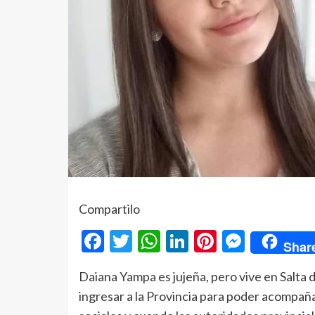
Compartilo
Facebook
Twitter
WhatsApp
LinkedIn
Pinterest
Messe
Shar
Daiana Yampa es jujeña, pero vive en Salta d
ingresar a la Provincia para poder acompaña