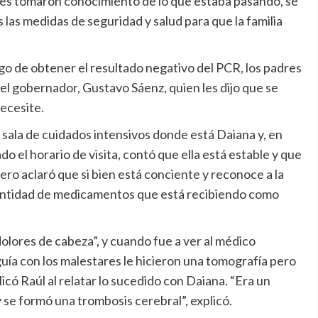
ales tomaron conocimiento de lo que estaba pasando, se
s las medidas de seguridad y salud para que la familia
go de obtener el resultado negativo del PCR, los padres
 el gobernador, Gustavo Sáenz, quien les dijo que se
necesite.
a sala de cuidados intensivos donde está Daiana y, en
o el horario de visita, contó que ella está estable y que
ero aclaró que si bien está conciente y reconoce a la
cantidad de medicamentos que está recibiendo como
dolores de cabeza”, y cuando fue a ver al médico
ía con los malestares le hicieron una tomografía pero
icó Raúl al relatar lo sucedido con Daiana. “Era un
y se formó una trombosis cerebral”, explicó.