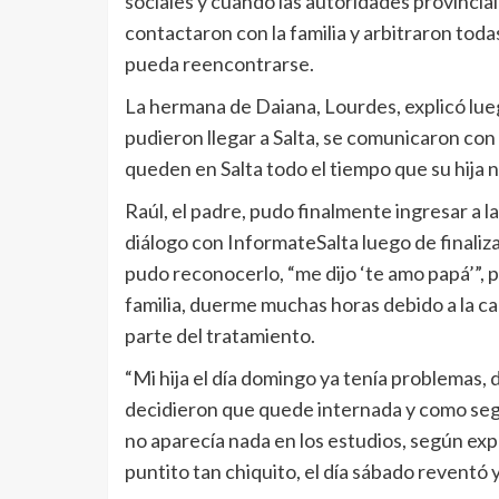
sociales y cuando las autoridades provinci
contactaron con la familia y arbitraron toda
pueda reencontrarse.
La hermana de Daiana, Lourdes, explicó lue
pudieron llegar a Salta, se comunicaron con
queden en Salta todo el tiempo que su hija 
Raúl, el padre, pudo finalmente ingresar a l
diálogo con InformateSalta luego de finalizad
pudo reconocerlo, “me dijo ‘te amo papá’”, p
familia, duerme muchas horas debido a la 
parte del tratamiento.
“Mi hija el día domingo ya tenía problemas, 
decidieron que quede internada y como segu
no aparecía nada en los estudios, según expl
puntito tan chiquito, el día sábado reventó 