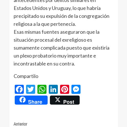
antecedentes por delitos similares en
Estados Unidos y Uruguay, lo que habría
precipitado su expulsión de la congregación
religiosa a la que pertenecía.
Esas mismas fuentes aseguraron que la
situación procesal del exreligioso es
sumamente complicada puesto que existiría
un plexo probatorio muy importante e
incontrastable en su contra.
Compartilo
Facebook
Twitter
WhatsApp
LinkedIn
Pinterest
Messenger
Share
Post
Navegación
Anterior