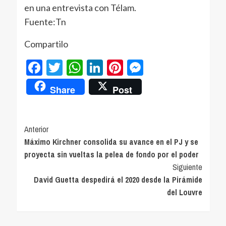
en una entrevista con Télam.
Fuente:Tn
Compartilo
Facebook
Twitter
WhatsApp
LinkedIn
Pinterest
Messenger
Share
Post
Navegación
Anterior
Máximo Kirchner consolida su avance en el PJ y se
de
proyecta sin vueltas la pelea de fondo por el poder
entradas
Siguiente
David Guetta despedirá el 2020 desde la Pirámide
del Louvre