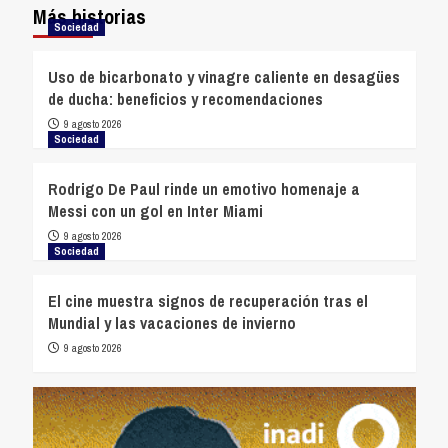
Más historias
Sociedad
Uso de bicarbonato y vinagre caliente en desagües
de ducha: beneficios y recomendaciones
9 agosto 2026
Sociedad
Rodrigo De Paul rinde un emotivo homenaje a
Messi con un gol en Inter Miami
9 agosto 2026
Sociedad
El cine muestra signos de recuperación tras el
Mundial y las vacaciones de invierno
9 agosto 2026