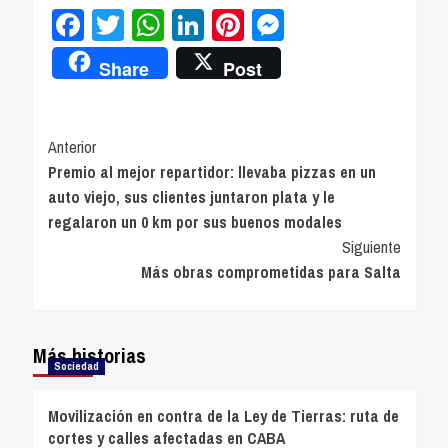
Facebook
Twitter
WhatsApp
LinkedIn
Pinterest
Messenger
Share
Post
Navegación
Anterior
Premio al mejor repartidor: llevaba pizzas en un
de
auto viejo, sus clientes juntaron plata y le
entradas
regalaron un 0 km por sus buenos modales
Siguiente
Más obras comprometidas para Salta
Más historias
Sociedad
Movilización en contra de la Ley de Tierras: ruta de
cortes y calles afectadas en CABA