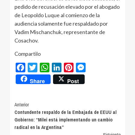
pedido de recusación elevado por el abogado
de Leopoldo Luque al comienzo de la
audiencia solamente fue respaldado por
Vadim Mischanchuk, representante de
Cosachov.
Compartilo
Facebook
Twitter
WhatsApp
LinkedIn
Pinterest
Messenger
Share
Post
Navegación
Anterior
Contundente respaldo de la Embajada de EEUU al
de
Gobierno: “Milei está implementando un cambio
entradas
radical en la Argentina”
Siguiente