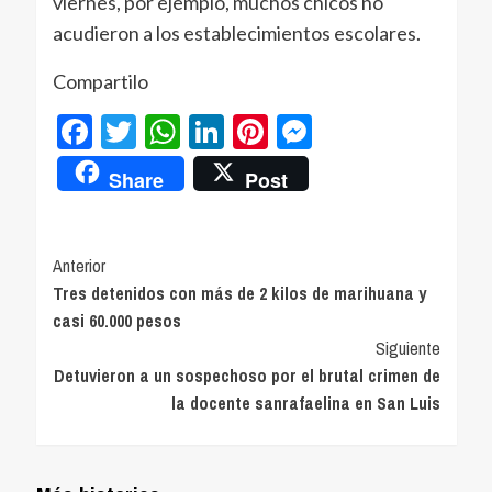
viernes, por ejemplo, muchos chicos no
acudieron a los establecimientos escolares.
Compartilo
Facebook
Twitter
WhatsApp
LinkedIn
Pinterest
Messenger
Share
Post
Navegación
Anterior
Tres detenidos con más de 2 kilos de marihuana y
de
casi 60.000 pesos
entradas
Siguiente
Detuvieron a un sospechoso por el brutal crimen de
la docente sanrafaelina en San Luis