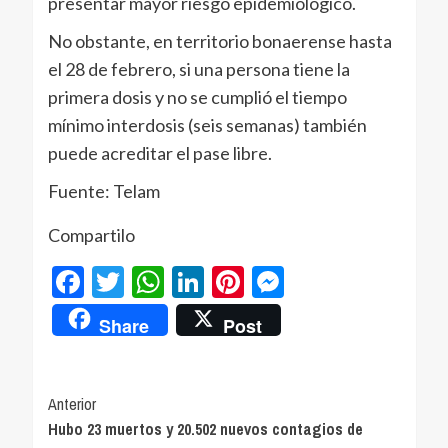
presentar mayor riesgo epidemiológico.
No obstante, en territorio bonaerense hasta
el 28 de febrero, si una persona tiene la
primera dosis y no se cumplió el tiempo
mínimo interdosis (seis semanas) también
puede acreditar el pase libre.
Fuente: Telam
Compartilo
Facebook
Twitter
WhatsApp
LinkedIn
Pinterest
Messenger
Share
Post
Navegación
Anterior
Hubo 23 muertos y 20.502 nuevos contagios de
de