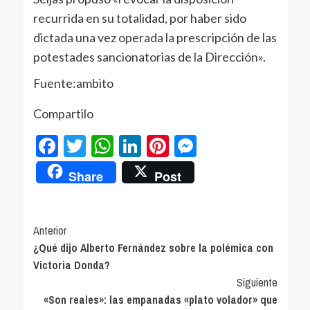
recurrida en su totalidad, por haber sido
dictada una vez operada la prescripción de las
potestades sancionatorias de la Dirección».
Fuente:ambito
Compartilo
Facebook
Twitter
WhatsApp
LinkedIn
Pinterest
Messenger
Share
Post
Navegación
Anterior
¿Qué dijo Alberto Fernández sobre la polémica con
de
Victoria Donda?
entradas
Siguiente
«Son reales»: las empanadas «plato volador» que